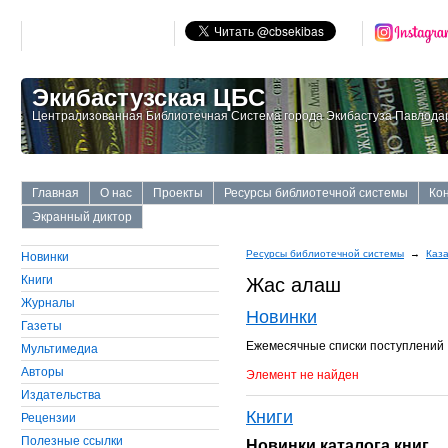
Экибастузская ЦБС
Централизованная Библиотечная Система города Экибастуза Павлодар
Главная
О нас
Проекты
Ресурсы библиотечной системы
Ко
Экранный диктор
Ресурсы библиотечной системы
→
Каза
Новинки
Книги
Жас алаш
Журналы
Новинки
Газеты
Ежемесячные списки поступлений
Мультимедиа
Авторы
Элемент не найден
Издательства
Книги
Рецензии
Полезные ссылки
Новинки каталога книг