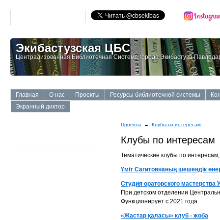
Экибастузская ЦБС
Централизованная Библиотечная Система города Экибастуза Павлодар
Главная
О нас
Проекты
Ресурсы библиотечной системы
Ко
Экранный диктор
Проекты
→
Клубы по интересам
Клубы по интересам
Тематические клубы по интересам
Үміт Сагитовнаның шешендік өне
Студия ораторского мастерства 
При детском отделении Центральн
Функционирует с 2021 года
«Жастар қаласы» клуб - жоба