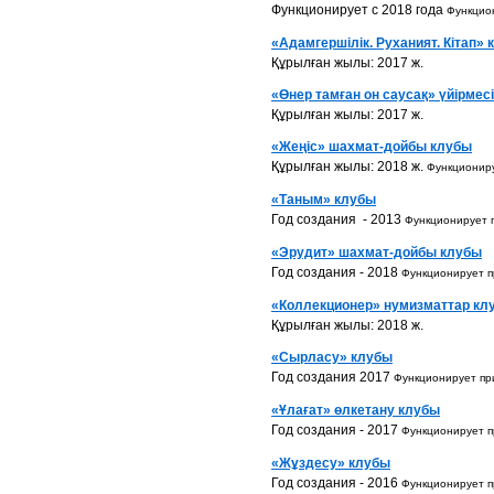
Функционирует с 2018 года
Функцио
«Адамгершілік. Руханият. Кітап»
Құрылған жылы: 2017 ж.
«Өнер тамған он саусақ» үйірмесі
Құрылған жылы: 2017 ж.
«Жеңіс» шахмат-дойбы клубы
Құрылған жылы: 2018 ж.
Функционир
«Таным» клубы
Год создания - 2013
Функционирует 
«Эрудит» шахмат-дойбы клубы
Год создания - 2018
Функционирует 
«Коллекционер» нумизматтар кл
Құрылған жылы: 2018 ж.
«Сырласу» клубы
Год создания 2017
Функционирует п
«Ұлағат» өлкетану клубы
Год создания - 2017
Функционирует 
«Жұздесу» клубы
Год создания - 2016
Функционирует 