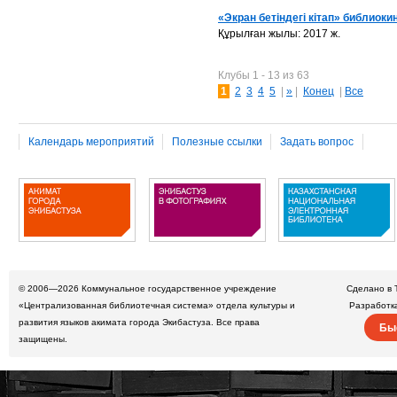
«Экран бетіндегі кітап» библиок
Құрылған жылы: 2017 ж.
Клубы 1 - 13 из 63
1
2
3
4
5
|
»
|
Конец
|
Все
Календарь мероприятий
Полезные ссылки
Задать вопрос
© 2006—2026
Коммунальное государственное учреждение
Сделано в 
«Централизованная библиотечная система» отдела культуры и
Разработк
развития языков акимата города Экибастуза. Все права
Бы
защищены.