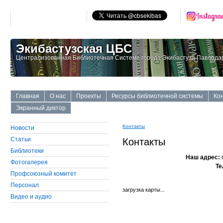
Экибастузская ЦБС
Централизованная Библиотечная Система города Экибастуза Павлодар
Главная
О нас
Проекты
Ресурсы библиотечной системы
Ко
Экранный диктор
Контакты
Новости
Статьи
Контакты
Библиотеки
Наш адрес:
Фотогалерея
Те
Профсоюзный комитет
Персонал
загрузка карты...
Видео и аудио