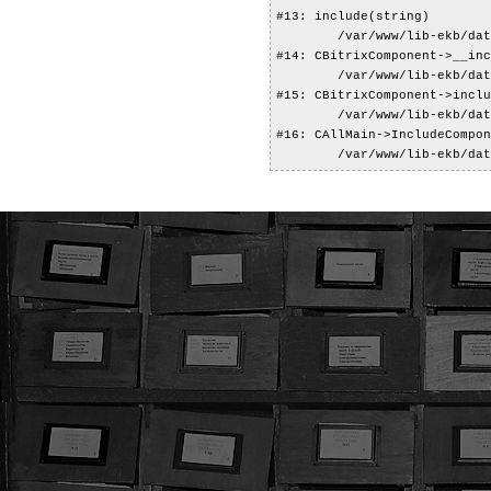
#13: include(string)

	/var/www/lib-ekb/data/www/lib-ekb.kz/bitrix/modules/main/classes/general/component.php:594

#14: CBitrixComponent->__inc
	/var/www/lib-ekb/data/www/lib-ekb.kz/bitrix/modules/main/classes/general/component.php:653

#15: CBitrixComponent->inclu
	/var/www/lib-ekb/data/www/lib-ekb.kz/bitrix/modules/main/classes/general/main.php:1038

#16: CAllMain->IncludeCompon