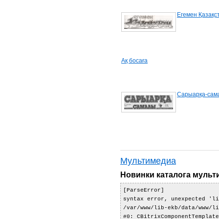
Егемен Қазақс
Ақ босаға
Сарыарқа-сам
Мультимедиа
Новинки каталога муль
[ParseError] 

syntax error, unexpected 'li
/var/www/lib-ekb/data/www/li
#0: CBitrixComponentTemplate