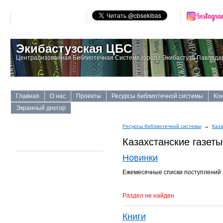
Экибастузская ЦБС
Централизованная Библиотечная Система города Экибастуза Павлодар
Главная
О нас
Проекты
Ресурсы библиотечной системы
Ко
Экранный диктор
Ресурсы библиотечной системы
→
Каза
Казахстанские газеты
Новинки
Ежемесячные списки поступлений
Раздел не найден
Книги