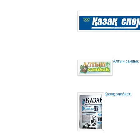
Алтын сандық
Қазақ әдебиетi