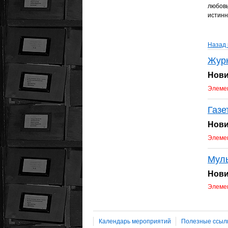
любовь
истинн
Назад 
Жур
Нови
Элемен
Газе
Нови
Элемен
Мул
Нови
Элемен
Календарь мероприятий
Полезные ссыл