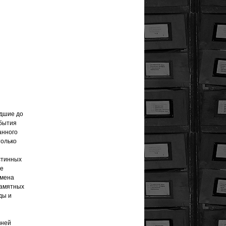
едшие до
обытия
анного
только
стинных
ые
емена
памятных
ды и
вней