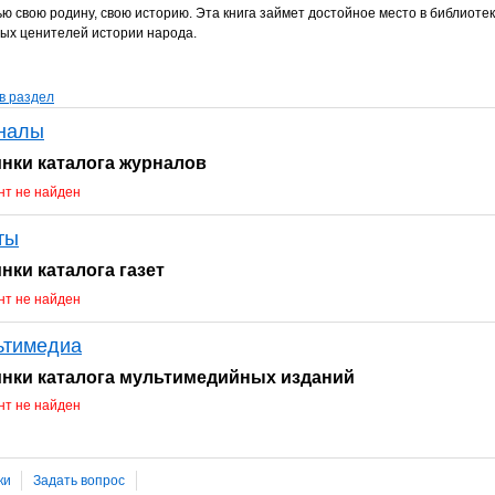
ю свою родину, свою историю. Эта книга займет достойное место в библиоте
ых ценителей истории народа.
в раздел
налы
нки каталога журналов
т не найден
ты
нки каталога газет
т не найден
ьтимедиа
нки каталога мультимедийных изданий
т не найден
ки
Задать вопрос