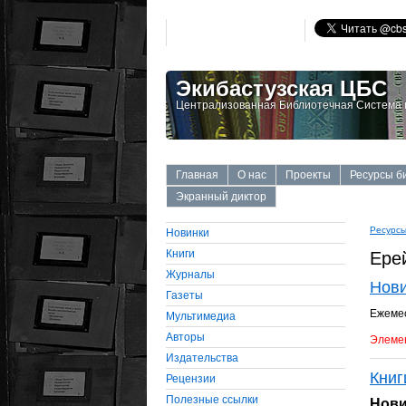
Экибастузская ЦБС
Централизованная Библиотечная Система г
Главная
О нас
Проекты
Ресурсы б
Экранный диктор
Ресурсы
Новинки
Книги
Ере
Журналы
Нов
Газеты
Ежемес
Мультимедиа
Авторы
Элемен
Издательства
Книг
Рецензии
Полезные ссылки
Нови