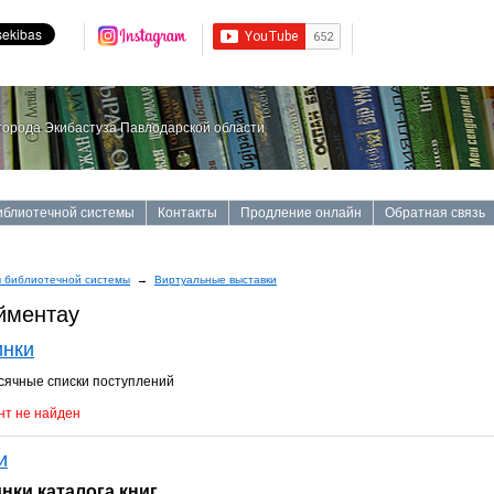
орода Экибастуза Павлодарской области
иблиотечной системы
Контакты
Продление онлайн
Обратная связь
 библиотечной системы
→
Виртуальные выставки
йментау
инки
ячные списки поступлений
т не найден
и
нки каталога книг