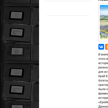
В книг
этого 
истори
регион
для ис
Край Е
богаты
оратор
были о
времен
истори
«Ерей
Данная