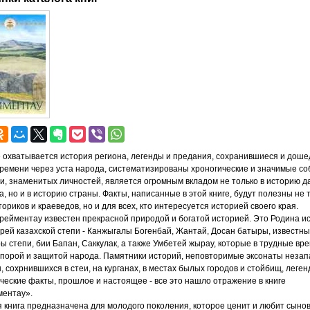
е охватывается история региона, легенды и предания, сохранившиеся и дош
времени через уста народа, систематизированы хроногические и значимые с
и, знаменитых личностей, является огромным вкладом не только в историю д
а, но и в историю страны. Факты, написанные в этой книге, будут полезны не 
ториков и краеведов, но и для всех, кто интересуется историей своего края.
рейментау известен прекрасной природой и богатой историей. Это Родина и
рей казахской степи - Канжыгалы Богенбай, Жантай, Досан батыры, известн
ы степи, бии Бапан, Саккулак, а также Умбетей жырау, которые в трудные вр
порой и защитой народа. Памятники историй, неповторимые эксонаты неза
, сохрнившихся в стеи, на курганах, в местах былых городов и стойбищ, леген
ческие факты, прошлое и настоящее - все это нашло отражение в книге
ментау».
 книга предназначена для молодого поколения, которое ценит и любит сыно