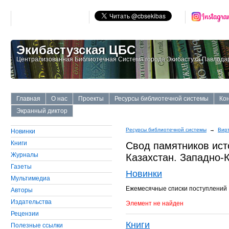
Экибастузская ЦБС
Централизованная Библиотечная Система города Экибастуза Павлодар
Главная
О нас
Проекты
Ресурсы библиотечной системы
Ко
Экранный диктор
Ресурсы библиотечной системы
→
Вир
Новинки
Книги
Свод памятников ист
Журналы
Казахстан. Западно-К
Газеты
Новинки
Мультимедиа
Ежемесячные списки поступлений
Авторы
Издательства
Элемент не найден
Рецензии
Книги
Полезные ссылки