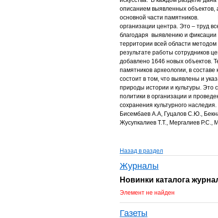
описанием выявленных объектов, 
основной части памятников. Под
организации центра. Это – труд в
благодаря выявлению и фиксации 
территории всей области методом 
результате работы сотрудников ц
добавлено 1646 новых объектов. Т
памятников археологии, в состав
состоит в том, что выявлены и ук
природы истории и культуры. Это
политики в организации и проведе
сохранения культурного наследия
Бисембаев А.А, Гуцалов С.Ю., Бекна
Жусупкалиев Т.Т., Мергалиев Р.С., 
Назад в раздел
Журналы
Новинки каталога журна
Элемент не найден
Газеты