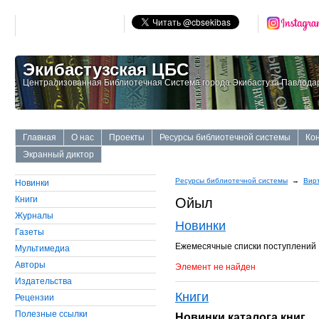
Экибастузская ЦБС
Централизованная Библиотечная Система города Экибастуза Павлодар
Главная
О нас
Проекты
Ресурсы библиотечной системы
Ко
Экранный диктор
Ресурсы библиотечной системы
→
Вир
Новинки
Книги
Ойыл
Журналы
Новинки
Газеты
Ежемесячные списки поступлений
Мультимедиа
Авторы
Элемент не найден
Издательства
Книги
Рецензии
Полезные ссылки
Новинки каталога книг