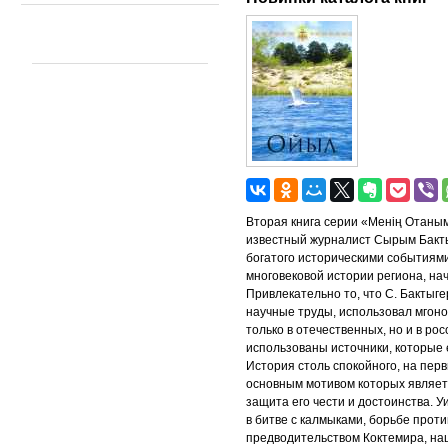
Вторая книга серии «Менің Отаны
известный журналист Сырым Бакт
богатого историческими событиями
многовековой истории региона, на
Привлекательно то, что С. Бактыг
научные труды, использовал мгон
только в отечественных, но и в ро
использованы источники, которые 
История столь спокойного, на перв
основным мотивом которых являетс
защита его чести и достоинства. 
в битве с калмыками, борьбе прот
предводительством Коктемира, на