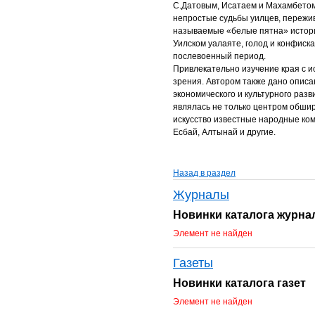
С.Датовым, Исатаем и Махамбетом,
непростые судьбы уилцев, пережив
называемые «белые пятна» истори
Уилском уалаяте, голод и конфиска
послевоенный период.
Привлекательно изучение края с и
зрения. Автором также дано описа
экономического и культурного раз
являлась не только центром обшир
искусство известные народные ком
Есбай, Алтынай и другие.
Назад в раздел
Журналы
Новинки каталога журна
Элемент не найден
Газеты
Новинки каталога газет
Элемент не найден