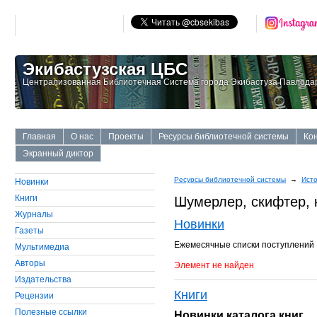
Экибастузская ЦБС
Централизованная Библиотечная Система города Экибастуза Павлодар
Главная
О нас
Проекты
Ресурсы библиотечной системы
Ко
Экранный диктор
Ресурсы библиотечной системы
→
Ист
Новинки
Книги
Шумерлер, скифтер, 
Журналы
Новинки
Газеты
Ежемесячные списки поступлений
Мультимедиа
Авторы
Элемент не найден
Издательства
Книги
Рецензии
Полезные ссылки
Новинки каталога книг