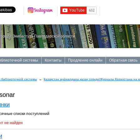
орода Экибастуза Павлодарской области
иблиотечной системы
Контакты
Продление онлайн
Обратная связь
 библиотечной системы
→
Қазақстан журналдары қазақ тілінде/Журналы Казахстана на к
sonar
инки
ячные списки поступлений
т не найден
и