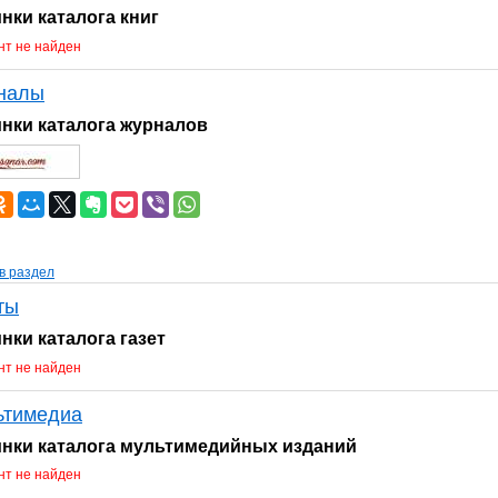
нки каталога книг
т не найден
налы
нки каталога журналов
в раздел
ты
нки каталога газет
т не найден
ьтимедиа
нки каталога мультимедийных изданий
т не найден