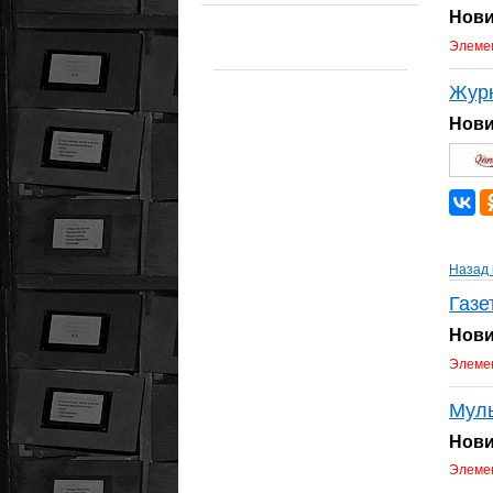
Нови
Элемен
Жур
Нови
Назад 
Газе
Нови
Элемен
Мул
Нови
Элемен