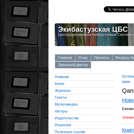
Экибастузская ЦБС
Централизованная Библиотечная Система г
Главная
О нас
Проекты
Ресурсы б
Экранный диктор
Ресурсы
Новинки
языке
Книги
Qan
Журналы
Газеты
Нов
Мультимедиа
Ежемес
Авторы
Элемен
Издательства
Рецензии
Книг
Полезные ссылки