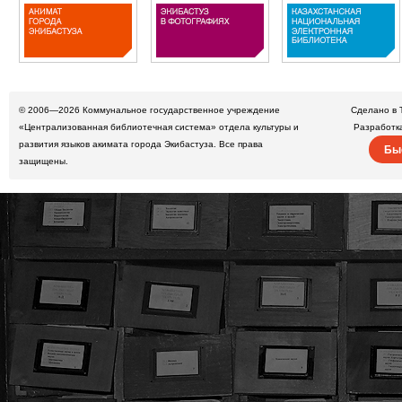
© 2006—2026
Коммунальное государственное учреждение
Сделано в 
«Централизованная библиотечная система» отдела культуры и
Разработк
развития языков акимата города Экибастуза. Все права
Бы
защищены.