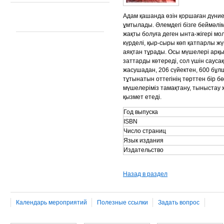
Адам қашанда өзін қоршаған дүние
ұмтылады. Әлемдегі бізге беймәлі
жақты болуға деген ынта-жігері мол
күрделі, қыр-сыры көп қатпарлы жүй
аяқтан тұрады. Осы мүшелері арқыл
заттарды көтереді, сол үшін саус
жасушадан, 206 сүйектен, 600 бұлш
тұтынатын оттегінің төрттен бір бө
мүшелеріміз тамақтану, тыныстау ж
қызмет етеді.
Год выпуска
ISBN
Число страниц
Язык издания
Издательство
Назад в раздел
Календарь мероприятий
Полезные ссылки
Задать вопрос