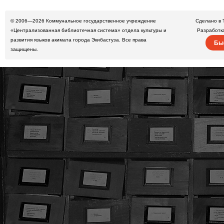
© 2006—2026
Коммунальное государственное учреждение
Сделано в 
«Централизованная библиотечная система» отдела культуры и
Разработк
развития языков акимата города Экибастуза. Все права
Бы
защищены.