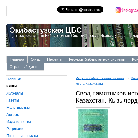
Экибастузская ЦБС
Централизованная Библиотечная Система города Экибастуза Павлодар
Главная
О нас
Проекты
Ресурсы библиотечной системы
Ко
Экранный диктор
Ресурсы библиотечной системы
→
Ката
Новинки
места Казахстана
Книги
Свод памятников ист
Журналы
Казахстан. Кызылорд
Газеты
Мультимедиа
Авторы
Издательства
Рецензии
Полезные ссылки