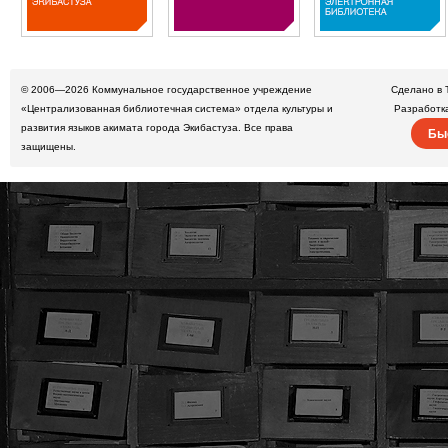
© 2006—2026
Коммунальное государственное учреждение
Сделано в 
«Централизованная библиотечная система» отдела культуры и
Разработк
развития языков акимата города Экибастуза. Все права
Бы
защищены.