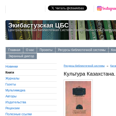
Экибастузская ЦБС
Централизованная Библиотечная Система города Экибастуза Павлодар
Главная
О нас
Проекты
Ресурсы библиотечной системы
Ко
Экранный диктор
Ресурсы библиотечной системы
→
Ката
Новинки
Книги
Культура Казахстана
Журналы
Газеты
Мультимедиа
Авторы
Издательства
Рецензии
Полезные ссылки