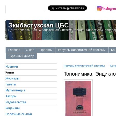
Экибастузская ЦБС
Централизованная Библиотечная Система города Экибастуза Павлодар
Главная
О нас
Проекты
Ресурсы библиотечной системы
Ко
Экранный диктор
Ресурсы библиотечной системы
→
Ката
Новинки
Книги
Топонимика. Энцикло
Журналы
Газеты
Мультимедиа
Авторы
Издательства
Рецензии
Полезные ссылки