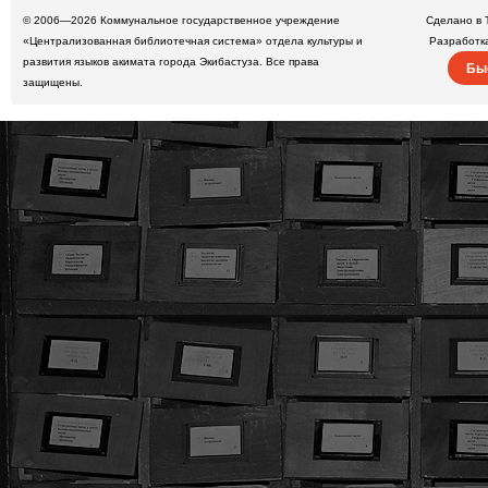
© 2006—2026
Коммунальное государственное учреждение
Сделано в 
«Централизованная библиотечная система» отдела культуры и
Разработк
развития языков акимата города Экибастуза. Все права
Бы
защищены.