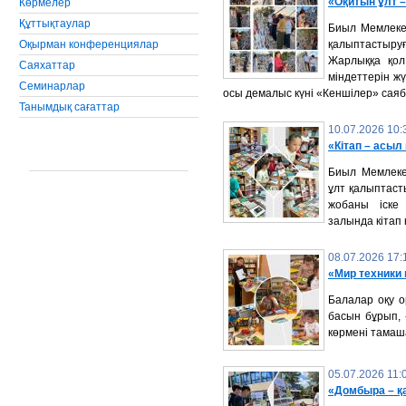
«Оқитын ұлт –
Көрмелер
Құттықтаулар
Биыл Мемлекет
Оқырман конференциялар
қалыптастыр
Жарлыққа қол
Саяхаттар
міндеттерін ж
Семинарлар
осы демалыс күні «Кеншілер» саяб
Танымдық сағаттар
10.07.2026 10:
«Кітап – асыл
Биыл Мемлеке
ұлт қалыптаст
жобаны іске
залында кітап
08.07.2026 17:
«Мир техники
Балалар оқу о
басын бұрып, 
көрмені тамаш
05.07.2026 11:
«Домбыра – қ