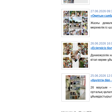
27.06.2026 09:
«Оқитын саяб
Жазғы демал
мерекелік іс-ш
26.06.2026 16:
«Есірткісіз б
Дүниежүзілік 
кітап көрме ұ
25.06.2026 12:
«Қауіптің бірі
26 маусым – 
орталық қалалы
ұйымдастырыл