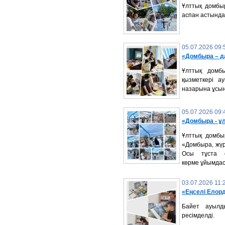
Ұлттық домбы
аспан астында
05.07.2026 09:
«Домбыра – д
Ұлттық домб
қызметкері а
назарына ұсы
05.07.2026 09:
«Домбыра - ұл
Ұлттық домбы
«Домбыра, жүре
Осы тұста о
көрме ұйымда
03.07.2026 11:
«Еңселі Елорд
Байет ауылд
ресімделді.