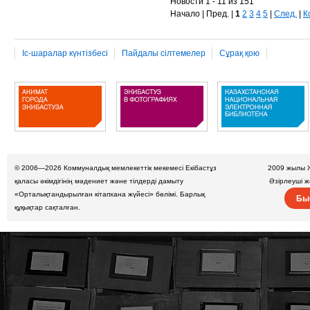
Новости 1 - 11 из 151
Начало | Пред. |
1
2
3
4
5
|
След.
|
К
Іс-шаралар күнтізбесі
Пайдалы сілтемелер
Сұрақ қою
© 2006—2026
Коммуналдық мемлекеттік мекемесі Екібастұз
2009 жылы 
қаласы әкімдігінің мәдениет және тілдерді дамыту
Әзірлеуші 
«Орталықтандырылған кітапхана жүйесі» бөлімі. Барлық
Бы
құқықтар сақталған.