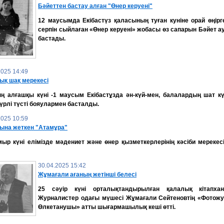
Бәйеттен бастау алған "Өнер керуені"
12 маусымда Екібастүз қаласының туған куніне орай өңірг
серпін сыйлаған «Өнер керуені» жобасы өз сапарын Бәйет 
бастады.
2025 14:49
ық шақ мерекесі
ң алғашқы күні -1 маусым Екібастұзда ән-күй-мен, балалардың шат кү
үрлі түсті бояулармен басталды.
2025 10:59
ына жеткен "Атамұра"
ыр күні елімізде мәдениет және өнер қызметкерлерінің кәсіби мерекес
30.04.2025 15:42
Жұмағали ағаның жетінші белесі
25 сәуір күні орталықтандырылған қалалық кітапха
Журналистер одағы мүшесі Жұмағали Сейтеновтің «Фотожу
Өлкетанушы» атты шығармашылық кеші өтті.