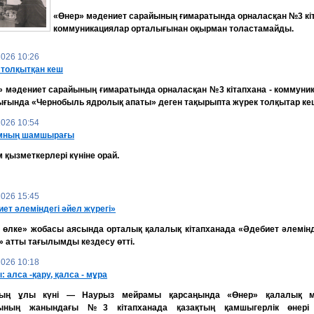
«Өнер» мәдениет сарайының ғимаратында орналасқан №3 кіт
коммуникациялар орталығынан оқырман толастамайды.
2026 10:26
 толқытқан кеш
» мәдениет сарайының ғимаратында орналасқан №3 кітапхана - коммуни
ығында «Чернобыль ядролық апаты» деген тақырыпта жүрек толқытар кеш
2026 10:54
мның шамшырағы
қызметкерлері күніне орай.
2026 15:45
ет әлеміндегі әйел жүрегі»
н өлке» жобасы аясында орталық қалалық кітапханада «Әдебиет әлемінд
» атты тағылымды кездесу өтті.
2026 10:18
 алса -қару, қалса - мұра
ың ұлы күні — Наурыз мейрамы қарсаңында «Өнер» қалалық м
ының жанындағы №3 кітапханада қазақтың қамшыгерлік өнері