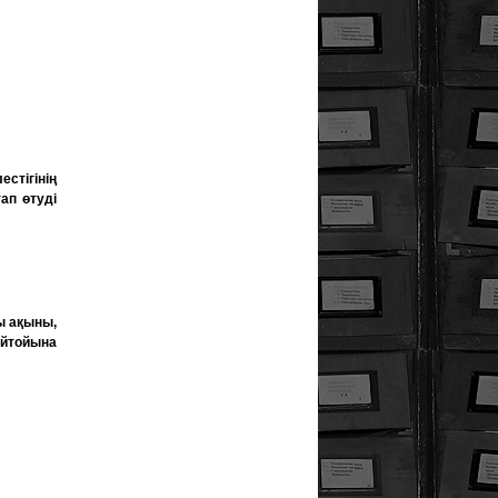
естігінің
ап өтуді
ы ақыны,
ейтойына