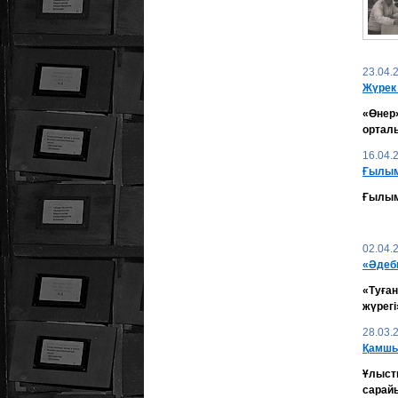
23.04.
Жүрек
«Өнер
ортал
16.04.
Ғылы
Ғылым 
02.04.
«Әдеби
«Туға
жүрегі
28.03.
Қамшы:
Ұлыст
сарай