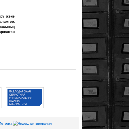
ыру және
аламгер,
ласының
арналған