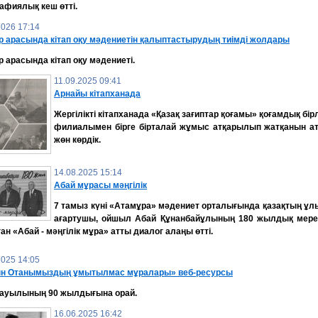
афиялық кеш өтті.
2026 17:14
р арасында кітап оқу мәдениетін қалыптастырудың тиімді жолдары
 арасында кітап оқу мәдениеті.
11.09.2025 09:41
Арнайы кітапханада
Жергілікті кітапханада «Қазақ зағиптар қоғамы» қоғамдық бірл
филиалымен бірге бірталай жұмыс атқарылып жатқанын ат
жөн көрдік.
14.08.2025 15:14
Абай мұрасы мәңгілік
7 тамыз күні «Атамұра» мәдениет орталығында қазақтың ұл
ағартушы, ойшыл Абай Құнанбайұлының 180 жылдық мер
ан «Абай - мәңгілік мұра» атты диалог алаңы өтті.
2025 14:05
н Отанымыздың ұмытылмас мұралары» веб-ресурсы
 ауылының 90 жылдығына орай.
16.06.2025 16:42