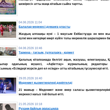
шежіресі» атты жаңа кітабын сыйға тартты.
04.06.2026 11:04
Балалар мерекесі думанға ұласты
Жаздың алғашқы күні – 1 маусым Екібастұзда ән мен жы
күлкі мен көтеріңкі көңіл күйге толы мерекелік шаралармен б
04.06.2026 10:46
Тарихқа - тағзым, тұлғаларға - құрмет
Қалалық кітапханада белгілі ақын, жазушы, өлкетанушы, Қ
шылар одағының мүшесі, «Ақбеттау» журналының редакторы
ынның «Есімдері жүрсін деп ел есінде» атты кітабының тұсаукесері өтті.
29.05.2026 16:40
Мәдениет қызметкерлері дәріптелді
21 мамыр – Мәдениет және өнер саласы қызметкерлеріні
мерекесі нағыз той болып өтті.
21.05.2026 10:18
Рухани байлық ордасында