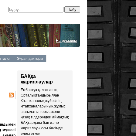
На русском
аталог
Экран дикторы
БАҚқа
жариялаулар
Екiбастұз қаласының
Орталықтандырылған
Кiтапханалық жүйесiнiң
кiтапханаларының жұмыс
шағылатын орыс және
қазақ тiлдерiндегi аймақтық
БАҚтардағы бап және
уындымен
жариялауы осы бөлiмде
ң мүшесі
елестеткен.
л аналар