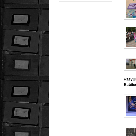
жазу
Байбос