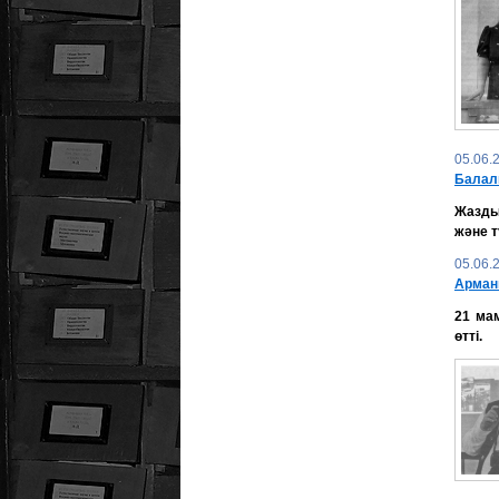
05.06.
Балал
Жазды
және т
05.06.
Арман
21 мам
өтті.