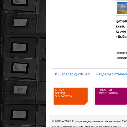
цифрла
ақын,
Құрме
«Екіба
Новост
Начало
Іс-шаралар күнтізбесі
Пайдалы сілтемел
© 2006—2026
Коммуналдық мемлекеттік мекемесі Екі
қаласы әкімдігінің мәдениет және тілдерді дамыту