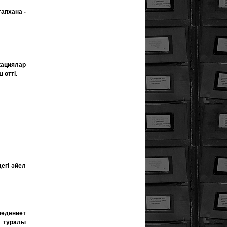
апхана -
кациялар
 өтті.
егі әйел
әдениет
 туралы