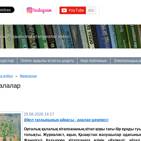
алықтандырылған кітапханалар жүйесі
сурстар
Online арқылы кітапты ұзарту
Кері байланыс
Электрондық к
на жүйесі
→
Мақалалар
алалар
25.06.2026 14:17
Әйел тағдырының айнасы - аналар шежіресі
Орталық қалалық кітапхананың кітап қоры тағы бір кұнды т
толықты.
Журналист, ақын, Қазақстан жазушылар одағыны
Жанаргүл Қадырова кітапханаға өзінің «Күркелі: абза