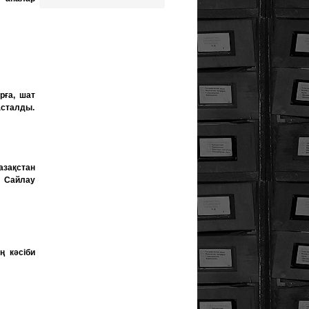
рға, шат
асталды.
азақстан
 Сайлау
ң кәсіби