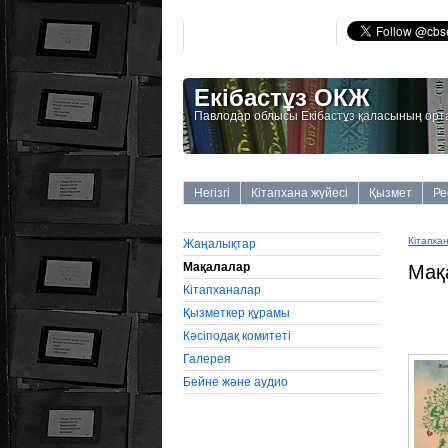
Екібастұз ОКЖ
Павлодар облысы Екібастұз қаласының орт
Негізгі
Кітапхана жүйесі
Қызмет
Ре
Кітапха
Жаңалықтар
Мақалалар
Мақ
Кітапханалар
Қызметкер құрамы
Кәсіподақ комитеті
Галерея
Бейне және аудио