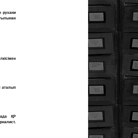
е рухани
ауылынан
лкісімен
і аталып
нада ҚР
рналист.