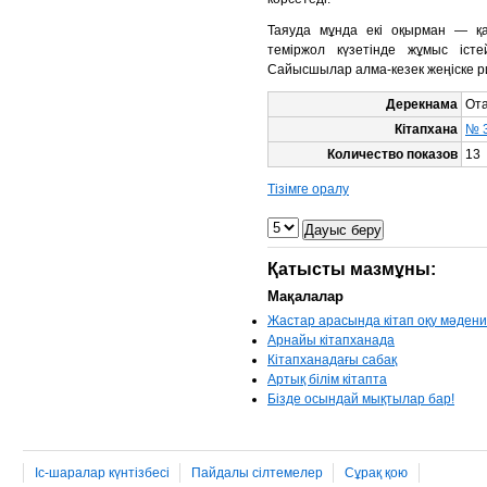
Таяуда мұнда екі оқырман — қ
теміржол күзетінде жұмыс істе
Сайысшылар алма-кезек жеңіске ри
Дерекнама
От
Кітапхана
№ 3
Количество показов
13
Тізімге оралу
Қатысты мазмұны:
Мақалалар
Жастар арасында кітап оқу мәден
Арнайы кітапханада
Кітапханадағы сабақ
Артық білім кітапта
Бізде осындай мықтылар бар!
Іс-шаралар күнтізбесі
Пайдалы сілтемелер
Сұрақ қою