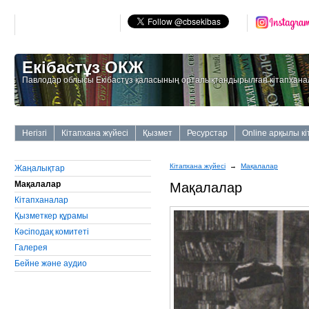
Екібастұз ОКЖ
Павлодар облысы Екібастұз қаласының орталықтандырылған кітапхана
Негізгі
Кітапхана жүйесі
Қызмет
Ресурстар
Online арқылы к
Кітапхана жүйесі
→
Мақалалар
Жаңалықтар
Мақалалар
Мақалалар
Кітапханалар
Қызметкер құрамы
Кәсіподақ комитеті
Галерея
Бейне және аудио