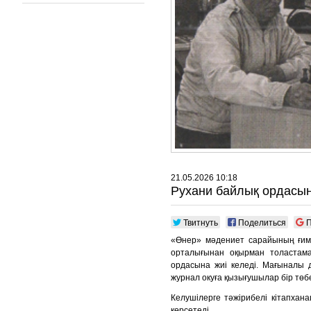
21.05.2026 10:18
Рухани байлық ордасы
Твитнуть
Поделиться
П
«Өнер» мәдениет сарайының ғим
орталығынан оқырман толастам
ордасына жиі келеді. Мағыналы д
журнал окуға қызығушылар бір төб
Келушілерге тәжірибелі кітапха
көрсетеді.