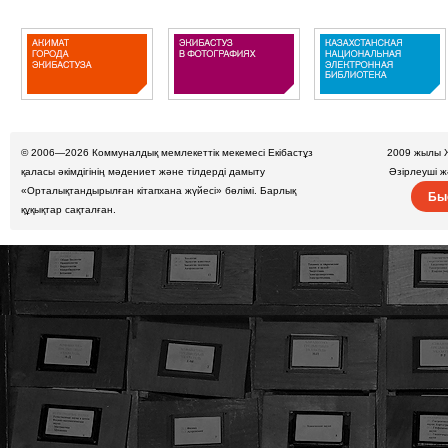
© 2006—2026
Коммуналдық мемлекеттік мекемесі Екібастұз
2009 жылы 
қаласы әкімдігінің мәдениет және тілдерді дамыту
Әзірлеуші 
«Орталықтандырылған кітапхана жүйесі» бөлімі. Барлық
Бы
құқықтар сақталған.