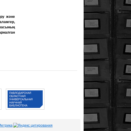
ыру және
аламгер,
ласының
арналған