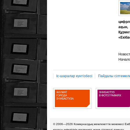
цифрла
ақын,
Құрме
«Екіба
Новост
Начало
Іс-шаралар күнтізбесі
Пайдалы сілтемел
© 2006—2026
Коммуналдық мемлекеттік мекемесі Екі
қаласы әкімдігінің мәдениет және тілдерді дамыту