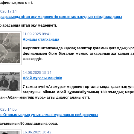
афиялық кеш өтті.
2026 17:14
р арасында кітап оқу мәдениетін қалыптастырудың тиімді жолдары
 арасында кітап оқу мәдениеті.
11.09.2025 09:41
Арнайы кітапханада
Жергілікті кітапханада «Қазақ зағиптар қоғамы» қоғамдық бірл
филиалымен бірге бірталай жұмыс атқарылып жатқанын ат
жөн көрдік.
14.08.2025 15:14
Абай мұрасы мәңгілік
7 тамыз күні «Атамұра» мәдениет орталығында қазақтың ұл
ағартушы, ойшыл Абай Құнанбайұлының 180 жылдық мер
ан «Абай - мәңгілік мұра» атты диалог алаңы өтті.
2025 14:05
н Отанымыздың ұмытылмас мұралары» веб-ресурсы
 ауылының 90 жылдығына орай.
16.06.2025 16:42