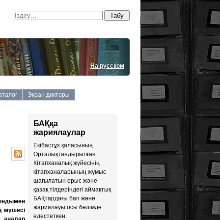
На русском
аталог
Экран дикторы
БАҚқа
жариялаулар
Екiбастұз қаласының
Орталықтандырылған
Кiтапханалық жүйесiнiң
кiтапханаларының жұмыс
шағылатын орыс және
қазақ тiлдерiндегi аймақтық
БАҚтардағы бап және
уындымен
жариялауы осы бөлiмде
ң мүшесі
елестеткен.
л аналар