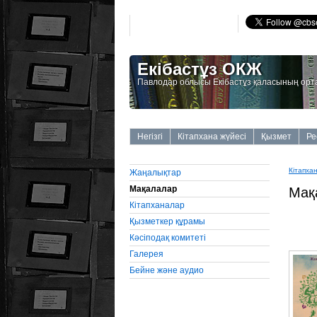
Екібастұз ОКЖ
Павлодар облысы Екібастұз қаласының орт
Негізгі
Кітапхана жүйесі
Қызмет
Ре
Кітапха
Жаңалықтар
Мақалалар
Мақ
Кітапханалар
Қызметкер құрамы
Кәсіподақ комитеті
Галерея
Бейне және аудио