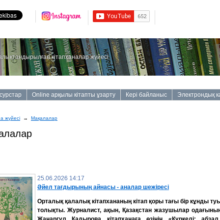
алықтандырылған кітапханалар жүйесі
сурстар
Online арқылы кітапты ұзарту
Кері байланыс
Электрондық к
на жүйесі
→
Мақалалар
алалар
25.06.2026 14:17
Әйел тағдырының айнасы - аналар шежіресі
Орталық қалалық кітапхананың кітап қоры тағы бір кұнды т
толықты.
Журналист, ақын, Қазақстан жазушылар одағыны
Жанаргүл Қадырова кітапханаға өзінің «Күркелі: абза