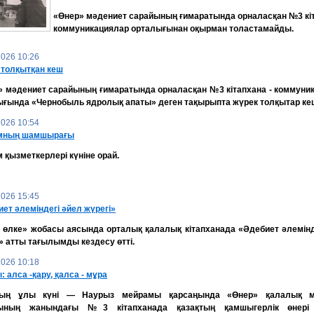
«Өнер» мәдениет сарайының ғимаратында орналасқан №3 кіт
коммуникациялар орталығынан оқырман толастамайды.
2026 10:26
 толқытқан кеш
» мәдениет сарайының ғимаратында орналасқан №3 кітапхана - коммуни
ығында «Чернобыль ядролық апаты» деген тақырыпта жүрек толқытар кеш
2026 10:54
мның шамшырағы
қызметкерлері күніне орай.
2026 15:45
ет әлеміндегі әйел жүрегі»
н өлке» жобасы аясында орталық қалалық кітапханада «Әдебиет әлемінд
» атты тағылымды кездесу өтті.
2026 10:18
 алса -қару, қалса - мұра
ың ұлы күні — Наурыз мейрамы қарсаңында «Өнер» қалалық м
ының жанындағы №3 кітапханада қазақтың қамшыгерлік өнері