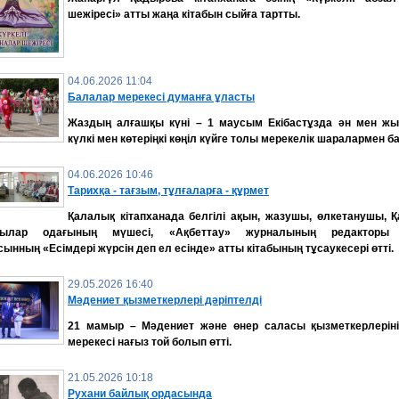
шежіресі» атты жаңа кітабын сыйға тартты.
04.06.2026 11:04
Балалар мерекесі думанға ұласты
Жаздың алғашқы күні – 1 маусым Екібастұзда ән мен жы
күлкі мен көтеріңкі көңіл күйге толы мерекелік шаралармен б
04.06.2026 10:46
Тарихқа - тағзым, тұлғаларға - құрмет
Қалалық кітапханада белгілі ақын, жазушы, өлкетанушы, Қ
шылар одағының мүшесі, «Ақбеттау» журналының редакторы
ынның «Есімдері жүрсін деп ел есінде» атты кітабының тұсаукесері өтті.
29.05.2026 16:40
Мәдениет қызметкерлері дәріптелді
21 мамыр – Мәдениет және өнер саласы қызметкерлеріні
мерекесі нағыз той болып өтті.
21.05.2026 10:18
Рухани байлық ордасында