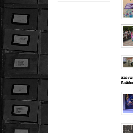
жазу
Байбос