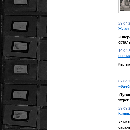
23.04.
Жүрек
«Өнер
ортал
16.04.
Ғылы
Ғылым 
02.04.
«Әдеби
«Туға
жүрегі
28.03.
Қамшы:
Ұлыст
сарай