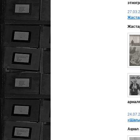
этногр
27.03.
Жаста
Жастар
арналғ
24.07.
«Шағы
Ақкөл