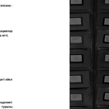
апхана -
кациялар
 өтті.
егі әйел
әдениет
 туралы