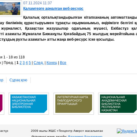
07.11.2024 11:37
Қаламгерге арналған веб-ресурс
Қалалық орталықтандырылған кітапхананың автоматтанд
у бөлімінің құрастыруымен тұрақты оқырманымыз, өңірімізге белгілі қ
 журналист, Қазақстан жазушылар одағының мүшесі, Екібастұз қа
тті азаматы Жұмағали Бижанұлы Қоғабайдың 75 жылдық мерейтойына 
стұздың рухты азаматы» атты жаңа веб-ресурс іске қосылды.
и 1 - 18 из 118
 | Пред. |
1
2
3
4
5
|
След.
|
Конец
|
Все
ер
Сұрақ қою
бастұз
2009 жылы ЖШС «Техцентр Аверс» жасалынған
Әзірлеуші және дизайн:
Владимир Бондаренко