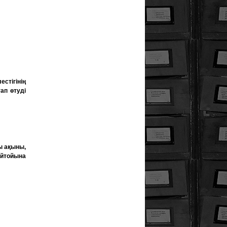
естігінің
ап өтуді
ы ақыны,
ейтойына