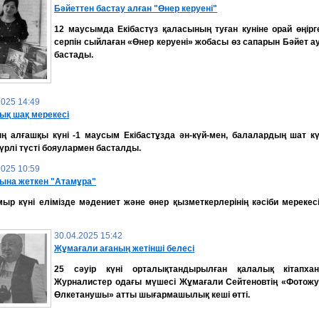
Бәйеттен бастау алған "Өнер керуені"
12 маусымда Екібастүз қаласының туған куніне орай өңірг
серпін сыйлаған «Өнер керуені» жобасы өз сапарын Бәйет 
бастады.
2025 14:49
ық шақ мерекесі
ң алғашқы күні -1 маусым Екібастұзда ән-күй-мен, балалардың шат кү
үрлі түсті бояулармен басталды.
2025 10:59
ына жеткен "Атамұра"
ыр күні елімізде мәдениет және өнер қызметкерлерінің кәсіби мерекес
30.04.2025 15:42
Жұмағали ағаның жетінші белесі
25 сәуір күні орталықтандырылған қалалық кітапха
Журналистер одағы мүшесі Жұмағали Сейтеновтің «Фотожу
Өлкетанушы» атты шығармашылық кеші өтті.