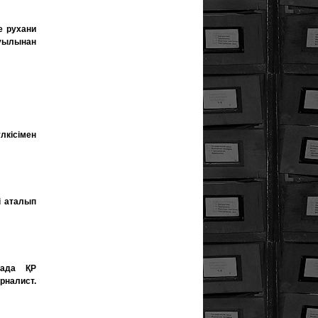
е рухани
ауылынан
лкісімен
і аталып
нада ҚР
рналист.