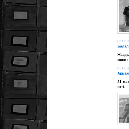
05.06.
Балал
Жазды
және т
05.06.
Арман
21 мам
өтті.