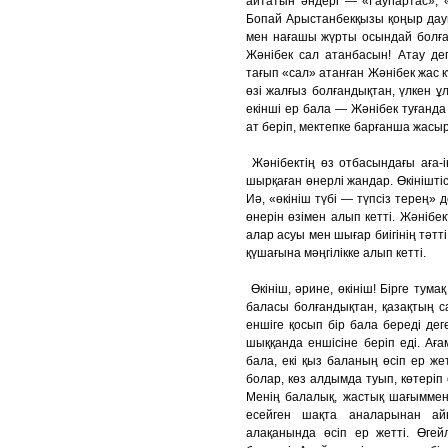
айтатын әндері — «Гауһартас», «
Бопай Арыстанбекқызы қоңыр дауы
мен нағашы жүрты осындай болға
Жәнібек сал атанбасын! Атау де
тағып «сал» атанған Жәнібек жас к
өзі жалғыз болғандықтан, үлкен ұ
екінші ер бала — Жәнібек туғанда
ат беріп, мектепке барғанша жасыр
Жәнібектің өз отбасындағы аға-і
шырқаған өнерлі жандар. Өкінішті
Иә, «өкініш түбі — түпсіз терең» 
өнерін өзімен алып кетті. Жәнібек
алар асуы мен шығар биігінің тәтт
қүшағына мәңгілікке алып кетті.
Өкініш, әрине, өкініш! Бірге тумақ
баласы болғандықтан, қазақтың 
еншіге қосып бір бала береді де
шыққанда еншісіне беріп еді. Ағ
бала, екі қыз баланың өсіп ер ж
болар, көз алдымда туып, көтеріп
Менің балалық, жастық шағыммен 
есейген шақта аналарынан ай
алақанында өсіп ер жетті. Өгей