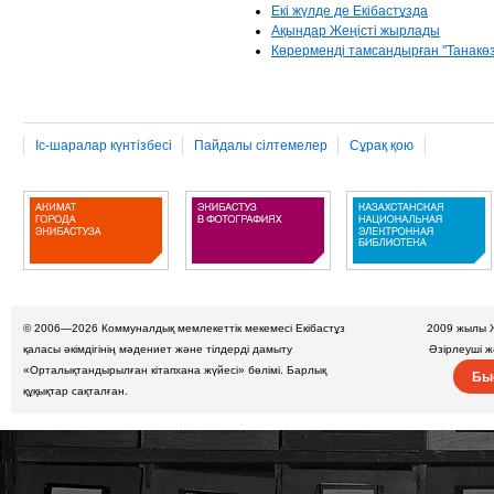
Екі жүлде де Екібастұзда
Ақындар Жеңісті жырлады
Көрерменді тамсандырған "Танакөз
Іс-шаралар күнтізбесі
Пайдалы сілтемелер
Сұрақ қою
© 2006—2026
Коммуналдық мемлекеттік мекемесі Екібастұз
2009 жылы 
қаласы әкімдігінің мәдениет және тілдерді дамыту
Әзірлеуші 
«Орталықтандырылған кітапхана жүйесі» бөлімі. Барлық
Бы
құқықтар сақталған.