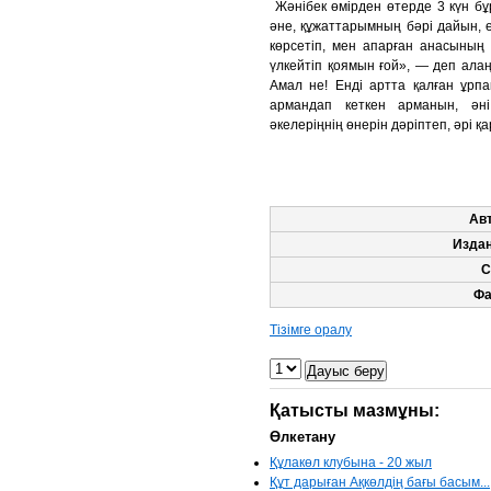
Жәнібек өмірден өтерде 3 күн бұ
әне, құжаттарымның бәрі дайын, е
көрсетіп, мен апарған анасының 
үлкейтіп қоямын ғой», — деп ала
Амал не! Енді артта қалған ұрпа
армандап кеткен арманын, ән
әкелеріңнің өнерін дәріптеп, әрі қ
Ав
Изда
С
Фа
Тізімге оралу
Қатысты мазмұны:
Өлкетану
Құлакөл клубына - 20 жыл
Құт дарыған Ақкөлдің бағы басым...