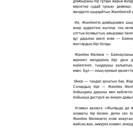
домбыраны пір тұтқан жарык жүлды
көрсетер судай тұнық» демекші, 
желдіртіп шырқайтын Жәнібектей ө
Иә, Жәнібектің домбырамен шырқа
өнер қүдіретіне ештеңе тең келм
үлттык болмыстың ажырамас бөлігі
құт дарыған киелі өлке — Баяна
жастардың бірі болды.
Жәнібек Мәліков — Баянауланың 
көрнекті өкілдерінің бірі дес
еңбектеніп, тыңдаушы халықтың 
емес. Бұл — оның ерекше қасиеттер
Өнер — тандап қонатын бақ. Жара
Солардың бірі — Жәнібек Мәлік
бойындағы дарыны мен кабілетін 
бойынша дәстүрлі ән өнерін дамыта
Атамыз қазақта: «Жылқыда да жы
азаматы бір бөлек» деген сөз 
Жәнібек Мәліковтің есімі өнерта
жайсаң жан, акжүрек азамат, өнерді