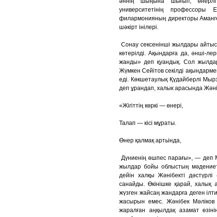
әннің шыңына шығып, өнерлі
университетінің профессоры
филармонияның директоры Аманге
шәкірт інілері.
Сонау сексенінші жылдары айтыс 
көтерілді. Ақындарға да, әнші-лер
жанды» деп қуандық. Сол жылдар
Жүмкен Сейітов секілді ақындарме
еді. Көкшетаулық Қүдайберлі Мыр
деп ұрандап, халык арасында Жәніб
«Жігіттің көркі — өнері,
Талап — кісі мұраты.
Өнер қалмақ артьінда,
Дүниенің өшпес парағы», — деп М
жылдар бойы облыстың мәдениет 
дейін халқы Жәнібекті дәстүрлі
санайды. Өкінішке қарай, халық
жүзген жайсаң жандарға деген ілт
жасырын емес. Жәнібек Мәліков
жаралған аңқылдақ азамат өзінің