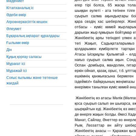
Мәдениет
егер тірі болса, 65 жасқа тола
Кiтапханалық iс
шыққан әулеті - ата тегінен тілге
Әдеби өмiр
суырып салма ақындықтары бо
қара сөздің хас шеберлері. Жәні
Агроөнеркәсiптiк кешен
отбасы - күміс көмей жырлары
Әлеумет
дарыған жыр ғұмырын бойтұмар ет
Бұқаралық ақпарат құралдары
Жәнібектің арғы тегіндегі үлкен 
Ғылыми өмір
тегі Жақып, Садықаталарымы
қолдарымен күмбірлете тартқан
Дін
Атасы Ысқакұлы Қалымтай - елді
Құқық қорғау саласы
нағыз суырып салма ақын. Сонд
Мұрағат ісі
Оспан -домбыра, мандолин, гитара
Мұражай ісі
еркін ойнап, қазақ, орыс, т.б. ұ
ешкімнің қанжығасына бермеген
Соғыс ғылымы және төтенше
іздейміз!» байқауының жеңімпазы
жағдай
өнерімен танылған күміс көмей әнш
Жәнібектің өз атасы Мәлік (Мәлга
қоса суырып салып ән шығарса, ә
шырқайтын еді. Жәнібектің өз әкес
де өнерге жақын болды. Әкесі Хад
Манат, Сайлау, Әнеттер өз өнерле
Рым, Ләззаттар ән айту шеберл
Жәнібектің анасы — Қаражан қызы