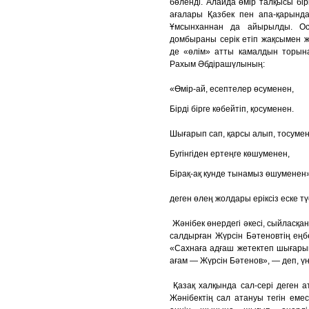
бөленді. Алайда өмір талқысы бі
ағалары Қазбек пен апа-қарынд
Ұмсынханнан да айырылды. Ос
домбыраны серік етіп жақсымен 
де «өлім» атты камалдын торын
Рахым Әбдірашүлының:
«Өмір-ай, есептелер өсуменен,
Бірді бірге көбейтіп, қосуменен.
Шығарып сап, қарсы алып, тосуме
Бугінгіден ертеңге көшуменен,
Бірақ-ақ кунде тынамыз өшуменен
деген өлең жолдары еріксіз еске тү
Жәнібек өнердегі әкесі, сыйласқа
салдырған Жүрсін Бәтеновтің еңб
«Сахнаға адғаш жетектеп шығары
ағам — Жүрсін Бәтенов», — деп, үн
Қазақ халқында сал-сері деген ат
Жәнібектің сал атануы тегін емес