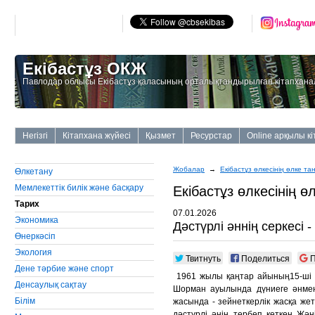
Екібастұз ОКЖ
Павлодар облысы Екібастұз қаласының орталықтандырылған кітапхана
Негізгі
Кітапхана жүйесі
Қызмет
Ресурстар
Online арқылы к
Жобалар
→
Екiбастұз өлкесiнiң өлке та
Өлкетану
Мемлекеттiк билiк және басқару
Екiбастұз өлкесiнiң ө
Тарих
07.01.2026
Экономика
Дәстүрлі әннің серкесі 
Өнеркәсiп
Экология
Твитнуть
Поделиться
П
Дене тәрбие және спорт
1961 жылы қаңтар айының15-ші
Денсаулық сақтау
Шорман ауылында дүниеге әнмен 
Бiлiм
жасында - зейнеткерлік жасқа жет
дәстүрлі әнін тербеп кеткен Жән