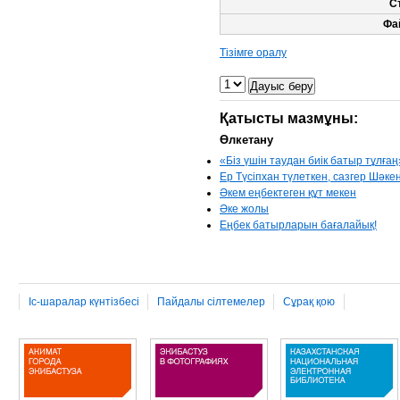
С
Фа
Тізімге оралу
Қатысты мазмұны:
Өлкетану
«Біз үшін таудан биік батыр тұлғаң
Ер Түсіпхан түлеткен, сазгер Шәке
Әкем еңбектеген құт мекен
Әке жолы
Еңбек батырларын бағалайық!
Іс-шаралар күнтізбесі
Пайдалы сілтемелер
Сұрақ қою