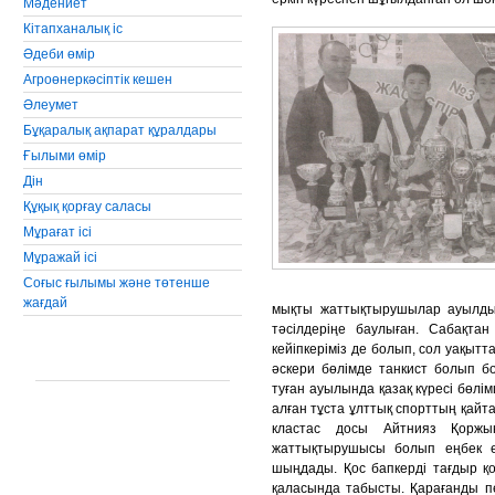
Мәдениет
Кiтапханалық iс
Әдеби өмiр
Агроөнеркәсiптiк кешен
Әлеумет
Бұқаралық ақпарат құралдары
Ғылыми өмір
Дін
Құқық қорғау саласы
Мұрағат ісі
Мұражай ісі
Соғыс ғылымы және төтенше
жағдай
мықты жаттықтырушылар ауылдың
тәсілдеріңе баулыған. Сабақта
кейіпкеріміз де болып, сол уақыт
әскери бөлімде танкист болып 
туған ауылында қазақ күресі бөлі
алған тұста ұлттық спорттың қайт
кластас досы Айтнияз Қоржы
жаттықтырушысы болып еңбек ет
шыңдады. Қос бапкерді тағдыр қос
қаласында табысты. Қарағанды п