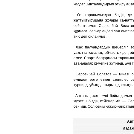
қолдап, ынталандырып отыру абзал
Өз тарапымыздан біздің де 
жаттықтырушыға жоғары са-натты 
себептермен Сәрсенбай Болатов 
құрмаса, бапкер еңбегі зая емес 
тиіс деп ойлаймыз.
Жас палуандардың шеберлігі өсуі
уақытта қалалық, облыстық деңгей
емес. Спорт басқармасы тарапына
ата-аналар көмегіне жүгінеді. Бұл
Сәрсенбай Болатов — мінезі са
өмірден ерте өткен үзеңгілес 
турнирді ұйымдастырып, достық п
Аптаның жеті күні бойы дамыл та
жүретін біздің кейіпкеріміз — С
сенімді. Сол сенім қажыр-қайратын
Авт
Издан