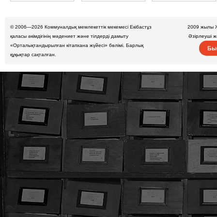
© 2006—2026
Коммуналдық мемлекеттік мекемесі Екібастұз
2009 жылы 
қаласы әкімдігінің мәдениет және тілдерді дамыту
Әзірлеуші 
«Орталықтандырылған кітапхана жүйесі» бөлімі. Барлық
Бы
құқықтар сақталған.