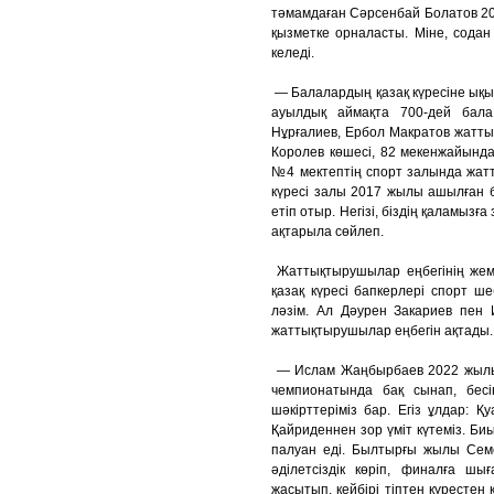
тәмамдаған Сәрсенбай Болатов 20
қызметке орналасты. Міне, содан 
келеді.
— Балалардың қазақ күресіне ықыл
ауылдық аймақта 700-дей бала
Нұрғалиев, Ербол Макратов жатты
Королев көшесі, 82 мекенжайынд
№4 мектептің спорт залында жатты
күресі залы 2017 жылы ашылған 
етіп отыр. Негізі, біздің қаламызға
ақтарыла сөйлеп.
Жаттықтырушылар еңбегінің жеміс
қазақ күресі бапкерлері спорт ш
ләзім. Ал Дәурен Закариев пен 
жаттықтырушылар еңбегін ақтады.
— Ислам Жаңбырбаев 2022 жылы
чемпионатында бақ сынап, бесі
шәкірттеріміз бар. Егіз ұлдар: 
Қайриденнен зор үміт күтеміз. Б
палуан еді. Былтырғы жылы Сем
әділетсіздік көріп, финалға ш
жасытып, кейбірі тіптен қүрестен 