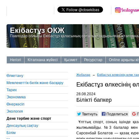
Екібастұз ОКЖ
Павлодар облысы Екібастұз қаласының орталықтандырылған кітапхана
Негізгі
Кітапхана жүйесі
Қызмет
Ресурстар
Online арқылы к
Жобалар
→
Екiбастұз өлкесiнiң өлке та
Өлкетану
Мемлекеттiк билiк және басқару
Екiбастұз өлкесiнiң ө
Тарих
28.08.2024
Экономика
Білікті бапкер
Өнеркәсiп
Экология
Твитнуть
Поделиться
П
Дене тәрбие және спорт
Ұлттық спорт, соның ішінде қаз
Денсаулық сақтау
жылжымайды. №3 балалар мен ж
Бiлiм
Сәрсенбай Болатов — қазақ күресі
еркін күреспен шұғылданған ол шәкі