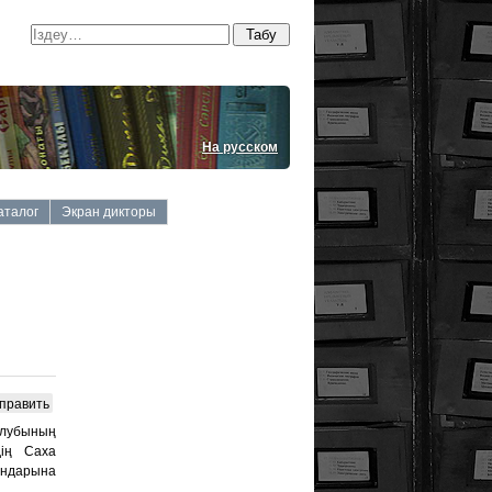
На русском
аталог
Экран дикторы
править
 клубының
дің Саха
ындарына