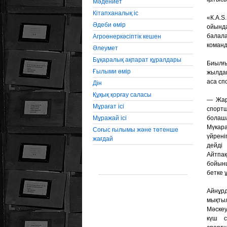
Мәдениет
Кiтапханалық iс
«К.А.S
Әдеби өмiр
ойында
балал
Агроөнеркәсiптiк кешен
команд
Әлеумет
Бұқаралық ақпарат құралдары
Биылғ
Ғылыми өмір
жылдан
аса сп
Дін
Құқық қорғау саласы
— Жар
Мұрағат ісі
спорт
Мұражай ісі
болаша
Мүкара
Соғыс ғылымы және төтенше
үйрені
жағдай
дейд
Айтпа
бойын
бетке 
Айнұ
мықтыл
Мәске
күш с