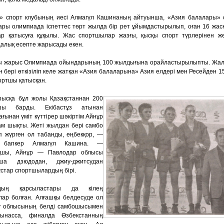
.» спорт клубының иесі Алмагүл Кашинаның айтуынша, «Азия балалары» 
ры олимпиада іспеттес төрт жылда бір рет ұйымдастырылып, оған 16 жасқа
ар қатысуға құқылы. Жас спортшылар жазғы, қысқы спорт түрлерінен ж
алық есепте жарысады екен.
ы жарыс Олимпиада ойындарының 100 жылдығына орайластырылыпты. Жал
 бері өткізіліп келе жатқан «Азия балаларына» Азия елдері мен Ресейден 
ортшы қатысқан.
ысқа бұл жолы Қазақстаннан 200
шы барды. Екібастұз атынан
ғынан үміт күттірер шәкіртім Айнұр
м шықты. Жеті жылдан бері самбо
п жүрген ол табанды, еңбекқор, —
і бапкер Алмагүл Кашина. —
қшы, Айнұр — Павлодар облысы
ша дзюдодан, джиу-джитсудан
ұстар спортшылардың бірі.
рдың қарсыластары да кілең
ар болған. Алғашқы белдесуде ол
у облысының белді самбошысымен
ынасса, финалда Өзбекстанның