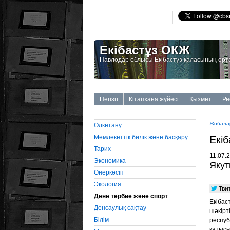
Екібастұз ОКЖ
Павлодар облысы Екібастұз қаласының орт
Негізгі
Кітапхана жүйесі
Қызмет
Ре
Жобала
Өлкетану
Мемлекеттiк билiк және басқару
Екiб
Тарих
11.07.
Экономика
Якут
Өнеркәсiп
Экология
Тви
Дене тәрбие және спорт
Екібас
Денсаулық сақтау
шәкір
Бiлiм
респуб
қатысы