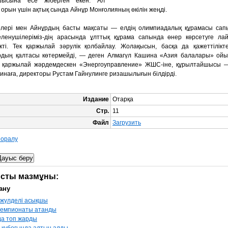
шысына есе жіберген екен. Ал
 орын үшін ақтық сында Айнұр Монғолияның өкілін жеңді.
рлері мен Айнұрдың басты мақсаты — елдің олимпиадалық құрамасы сапы
еленушілеріміз-дің арасында ұлттық құрама сапында өнер көрсетуге ла
ікті. Тек қаржылай зәрулік қолбайлау. Жолақысын, басқа да қажеттілікте
рдың қалтасы көтермейді, — деген Алмагүл Кашина «Азия балалары» ой
а қаржылай жәрдемдескен «Энергоуправление» ЖШС-іне, құрылтайшысы 
инаға, директоры Рустам Гайнулинге ризашылығын білдірді.
Издание
Отарқа
Стр.
11
Файл
Загрузить
е оралу
сты мазмұны:
ану
 жүлделі асықшы
чемпионаты атанды
а топ жарды
 кубогында алтын алды