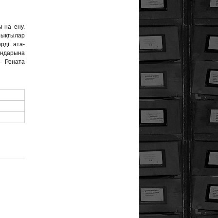
-на ену.
йықтылар
рді ата-
ындарына
— Рената