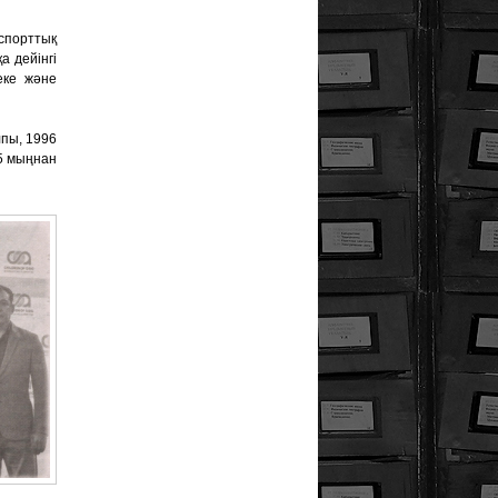
спорттық
 дейінгі
еке және
пы, 1996
15 мыңнан