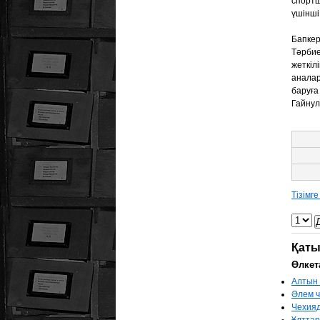
спорт
үшінші
Бапке
Тәрби
жеткіл
анала
баруғ
Гайнул
Тізімг
Қаты
Өлкет
Алтын
Әлем 
Чехияд
Ұлттар