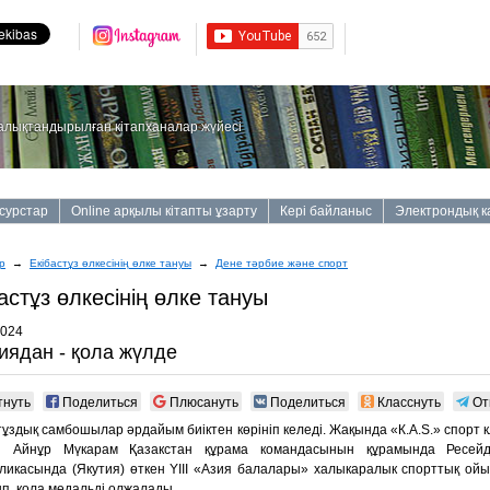
алықтандырылған кітапханалар жүйесі
сурстар
Online арқылы кітапты ұзарту
Кері байланыс
Электрондық к
р
→
Екiбастұз өлкесiнiң өлке тануы
→
Дене тәрбие және спорт
астұз өлкесiнiң өлке тануы
2024
иядан - қола жүлде
тнуть
Поделиться
Плюсануть
Поделиться
Класснуть
От
тұздық самбошылар әрдайым биіктен көрініп келеді. Жақында «К.А.S.» спорт
ті Айнұр Мүкарам Қазакстан құрама командасынын құрамында Ресей
ликасында (Якутия) өткен YІІІ «Азия балалары» халыкаралык спорттық ой
п, қола медальді олжалады.