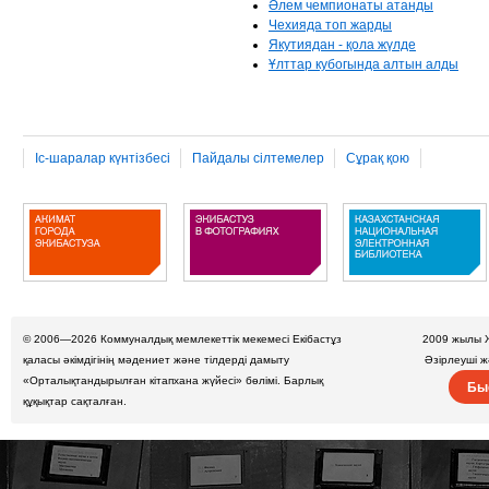
Әлем чемпионаты атанды
Чехияда топ жарды
Якутиядан - қола жүлде
Ұлттар кубогында алтын алды
Іс-шаралар күнтізбесі
Пайдалы сілтемелер
Сұрақ қою
© 2006—2026
Коммуналдық мемлекеттік мекемесі Екібастұз
2009 жылы 
қаласы әкімдігінің мәдениет және тілдерді дамыту
Әзірлеуші 
«Орталықтандырылған кітапхана жүйесі» бөлімі. Барлық
Бы
құқықтар сақталған.