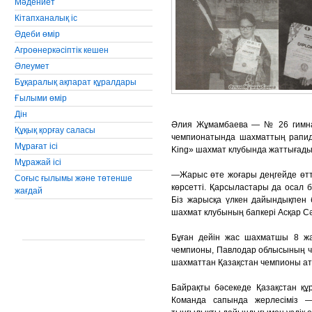
Мәдениет
Кiтапханалық iс
Әдеби өмiр
Агроөнеркәсiптiк кешен
Әлеумет
Бұқаралық ақпарат құралдары
Ғылыми өмір
Дін
Әлия Жұмамбаева — № 26 гимназ
Құқық қорғау саласы
чемпионатында шахматтың рапид т
Мұрағат ісі
King» шахмат клубында жаттығады.
Мұражай ісі
—Жарыс өте жоғары деңгейде өтті
Соғыс ғылымы және төтенше
көрсетті. Қарсыластары да осал 
жағдай
Біз жарысқа үлкен дайындықпен б
шахмат клубының бапкері Асқар С
Бұған дейін жас шахматшы 8 жа
чемпионы, Павлодар облысының че
шахматтан Қазақстан чемпионы ат
Байрақты бәсекеде Қазақстан құ
Команда сапында жерлесіміз