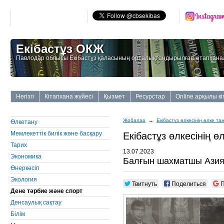
Екібастұз ОКЖ
Павлодар облысы Екібастұз қаласының орталықтандырылған кітапхана
Негізгі
Кітапхана жүйесі
Қызмет
Ресурстар
Online арқылы к
Жобалар
→
Екiбастұз өлкесiнiң өлке та
Өлкетану
Мемлекеттiк билiк және басқару
Екiбастұз өлкесiнiң ө
Тарих
13.07.2023
Экономика
Балғын шахматшы Ази
Өнеркәсiп
Экология
Твитнуть
Поделиться
П
Дене тәрбие және спорт
Денсаулық сақтау
Бiлiм