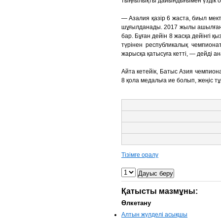
тыңғылықты дайындығымен үздік о
— Азалия қазір 6 жаста, биыл ме
шұғылданады. 2017 жылы ашылған
бар. Бұған дейін 8 жасқа дейінгі
түрінен республикалық чемпионат
жарысқа қатысуға кетті, — дейді 
Айта кетейік, Батыс Азия чемпион
8 қола медальға ие болып, жеңіс тұ
Тізімге оралу
Қатысты мазмұны:
Өлкетану
Алтын жүлделі асықшы