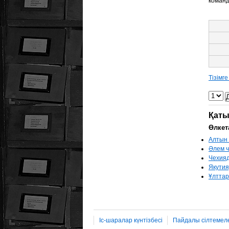
команд
Тізімг
Қаты
Өлкет
Алтын
Әлем 
Чехияд
Якутия
Ұлттар
Іс-шаралар күнтізбесі
Пайдалы сілтемел