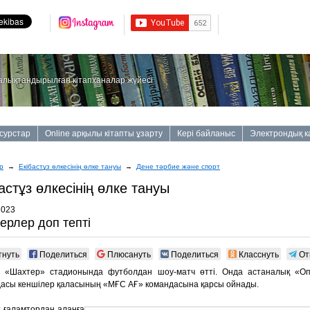
алықтандырылған кітапханалар жүйесі
сурстар
Online арқылы кітапты ұзарту
Кері байланыс
Электрондық к
р
→
Екiбастұз өлкесiнiң өлке тануы
→
Дене тәрбие және спорт
астұз өлкесiнiң өлке тануы
2023
ерлер доп тепті
тнуть
Поделиться
Плюсануть
Поделиться
Класснуть
От
а «Шахтер» стадионында футболдан шоу-матч өтті. Онда астаналық «О
асы кеншілер қаласының «МҒС АҒ» командасына қарсы ойнады.
т ғаламтордан алаңға