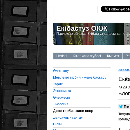
Екібастұз ОКЖ
Павлодар облысы Екібастұз қаласының орт
Негізгі
Кітапхана жүйесі
Қызмет
Ре
Жобала
Өлкетану
Мемлекеттiк билiк және басқару
Екiб
Тарих
25.05.
Экономика
Блог
Өнеркәсiп
Экология
Тви
Дене тәрбие және спорт
Таяуд
Денсаулық сақтау
команд
Бiлiм
Бір сә