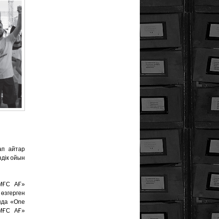
ап айтар
здік ойын
«МҒС АҒ»
 өзгерген
нда «Оnе
«МҒС АҒ»