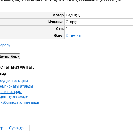
асының қақпашысы Бекасыл Егеубай «Ең үздік ойыншы» деп танылды.
Автор
Садық Қ.
Издание
Отарқа
Стр.
1
Файл
Загрузить
е оралу
сты мазмұны:
ану
 жүлделі асықшы
чемпионаты атанды
а топ жарды
дан - қола жүлде
 кубогында алтын алды
ер
Сұрақ қою