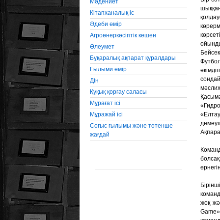
Мәдениет
шыққ
Кiтапханалық iс
қолда
Әдеби өмiр
көре
көрс
Агроөнеркәсiптiк кешен
ойынд
Әлеумет
Бейсек
Бұқаралық ақпарат құралдары
Фут
Ғылыми өмір
әкімд
сонд
Дін
мәсли
Құқық қорғау саласы
Қасым
Мұрағат ісі
«Ги
Мұражай ісі
«Елтау
демеуш
Соғыс ғылымы және төтенше
Ақпара
жағдай
Коман
болсақ
өрнегін
Бірін
команд
жоқ жә
Gаmе»