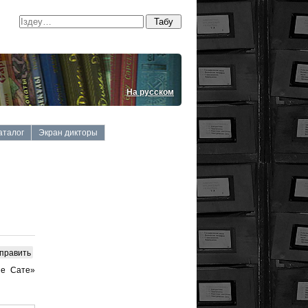
На русском
аталог
Экран дикторы
править
пе Сате»