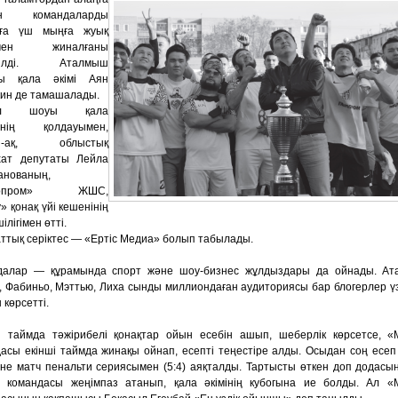
ан командаларды
уға үш мыңға жуық
рмен жиналғаны
етілді. Аталмыш
ы қала әкімі Аян
ин де тамашалады.
бол шоуы қала
ігінің қолдауымен,
ай-ақ, облыстық
хат депутаты Лейла
анованың,
дропром» ЖШС,
» қонақ үйі кешенінің
ілігімен өтті.
ттық серіктес — «Ертіс Медиа» болып табылады.
далар — құрамында спорт және шоу-бизнес жұлдыздары да ойнады. Ат
, Фабиньо, Мэттью, Лиха сынды миллиондаған аудиториясы бар блогерлер ү
 көрсетті.
ші таймда тәжірибелі қонақтар ойын есебін ашып, шеберлік көрсетсе, 
асы екінші таймда жинақы ойнап, есепті теңестіре алды. Осыдан соң есеп
не матч пенальти сериясымен (5:4) аяқталды. Тартысты өткен доп додасы
 командасы жеңімпаз атанып, қала әкімінің кубогына ие болды. Ал 