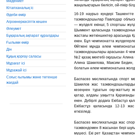
Мәдениет
жаңалықтарын бөлісіп, ой-пікір білд
Кiтапханалық iс
16-19 наурыз күндері Ташкентт
Әдеби өмiр
таэквондошылар Павлодар облысы
Агроөнеркәсiптiк кешен
— жүлделі екінші, 5 спортшы жүлд
Әлеумет
Шымкент қаласында таэквондоның 
Бұқаралық ақпарат құралдары
жастағы жеткіншектер арасында 
екен. Бұл чемпионатта жүлдегерл
Ғылыми өмір
Өйткені мұнда әлем чемпионат
Дін
таэквондошылары арасынан 4 чемп
Құқық қорғау саласы
№2 қазақ мектебі оқушысы Алина
Алина Шакилова, Максим Бедин,
Мұрағат ісі
болатын әлем чемпионатына жолдам
Мұражай ісі
Соғыс ғылымы және төтенше
Баспасөз мәслихатында спорт м
жағдай
Шакилов жас таэквондошылардың
кезеңнен тұратын оқу-жаттығу
қатар, алдағы уақытта Қарағанд
екен. Дүбірлі додаға Екібастұз қ
Екібастұз қаласында 12-13 жа
өткізіледі.
Баспасөз мәслихатында жас спо
таэквондомен 8 жасынан бері шұғ
мүшесі. Екі рет Қазақстан чемпио