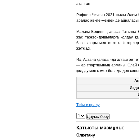
атанған.
Рафаел Чичоян 2021 жылы Әлем Куб
аралас жекпе-жекпен де айналасы
Максим Бединнің анасы Татьяна 
жас таэквондошыларға қолдау қаж
басшылары мен жеке кәсіпкерлер 
жеткізді.
Иә, Астана қаласында алғаш рет ө
— әр спортшының арманы. Олай б
қолдау мен көмек болады деп сенем
Ав
Изда
Тізімге оралу
Қатысты мазмұны:
Өлкетану