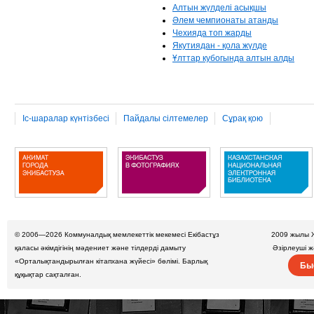
Алтын жүлделі асықшы
Әлем чемпионаты атанды
Чехияда топ жарды
Якутиядан - қола жүлде
Ұлттар кубогында алтын алды
Іс-шаралар күнтізбесі
Пайдалы сілтемелер
Сұрақ қою
© 2006—2026
Коммуналдық мемлекеттік мекемесі Екібастұз
2009 жылы 
қаласы әкімдігінің мәдениет және тілдерді дамыту
Әзірлеуші 
«Орталықтандырылған кітапхана жүйесі» бөлімі. Барлық
Бы
құқықтар сақталған.