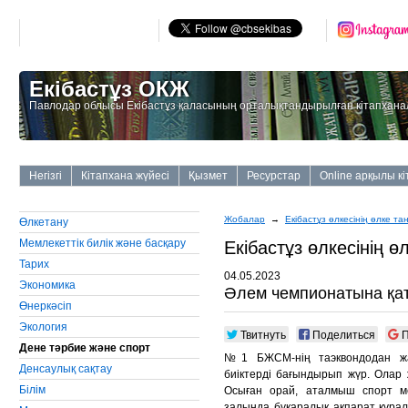
Екібастұз ОКЖ
Павлодар облысы Екібастұз қаласының орталықтандырылған кітапхана
Негізгі
Кітапхана жүйесі
Қызмет
Ресурстар
Online арқылы к
Жобалар
→
Екiбастұз өлкесiнiң өлке та
Өлкетану
Мемлекеттiк билiк және басқару
Екiбастұз өлкесiнiң ө
Тарих
04.05.2023
Экономика
Әлем чемпионатына қа
Өнеркәсiп
Экология
Твитнуть
Поделиться
П
Дене тәрбие және спорт
№1 БЖСМ-нің таэквондодан жа
Денсаулық сақтау
биіктерді бағындырып жүр. Олар 
Бiлiм
Осыған орай, аталмыш спорт м
залында бұқаралық ақпарат құрал