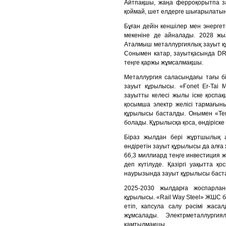
Айтпақшы, жаңа ферроқорытпа зау
қоймай, шет елдерге шығарылатын
Бұған дейін кеншілер мен энергет
мекеніне де айналады. 2028 жыл
Аталмыш металлургиялық зауыт қ
Сонымен катар, зауытқасында D
теңге қаржы жұмсалмақшы.
Металлургия саласындағы тағы б
зауыт кұрылысы. «Ғоnet Er-Tai 
зауытты келесі жылы іске қоспақ
қосымша электр желісі тармағын
құрылысы басталды. Онымен «Т
болады. Құрылысқа қоса, өндіріске 
Біраз жылдан бері жұртшылық 
өндіретін зауыт құрылысы да алға
66,3 миллиард теңге инвестиция 
деп күтілуде. Қазіргі уақытта қ
наурызында зауыт құрылысы баст
2025-2030 жылдарға жоспарлан
құрылысы. «Rail Way Steel» ЖШС 
етіп, капсула салу рәсімі жас
жұмсалады. Электрметаллург
қамтылмақшы.