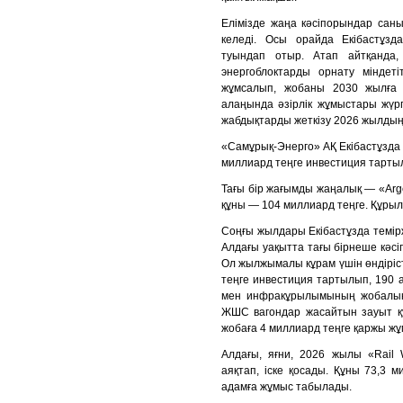
Елімізде жаңа кәсіпорындар сан
келеді. Осы орайда Екібастұзда
туындап отыр. Атап айтқанд
энергоблоктарды орнату міндет
жұмсалып, жобаны 2030 жылға д
алаңында әзірлік жұмыстары жүрг
жабдықтарды жеткізу 2026 жылдың 
«Самұрық-Энерго» АҚ Екібастұзда
миллиард теңге инвестиция тарты
Тағы бір жағымды жаңалық — «Аrg
құны — 104 миллиард теңге. Құрыл
Соңғы жылдары Екібастұзда темірж
Алдағы уақытта тағы бірнеше кәс
Ол жылжымалы кұрам үшін өндіріст
теңге инвестиция тартылып, 190 
мен инфракұрылымының жобалық-
ЖШС вагондар жасайтын зауыт құ
жобаға 4 миллиард теңге қаржы ж
Алдағы, яғни, 2026 жылы «Rail
аяқтап, іске қосады. Құны 73,3 
адамға жұмыс табылады.