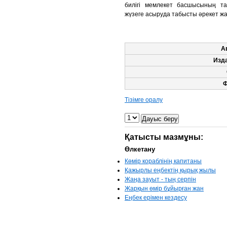
билігі мемлекет басшысының та
жүзеге асыруда табысты әрекет жас
А
Изд
Ф
Тізімге оралу
Қатысты мазмұны:
Өлкетану
Көмір кораблінің капитаны
Қажырлы еңбектің қырық жылы
Жаңа зауыт - тың серпін
Жарқын өмір бұйырған жан
Еңбек ерімен кездесу