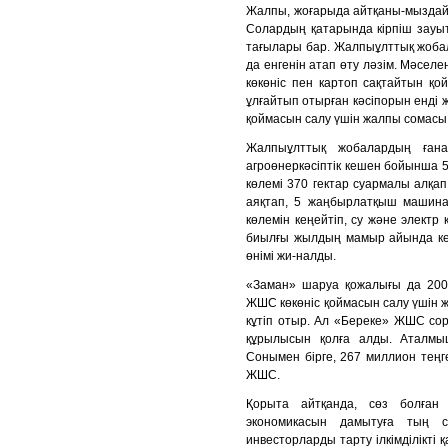
Жалпы, жоғарыда айтқаны-мыздай,
Солардың қатарында кірпіш зауы
тағылары бар. Жалпыұлттық жобал
да енгенін атап өту ләзім. Мәсел
көкөніс пен картоп сақтайтын қ
ұлғайтып отырған кәсіпорын енді
қоймасын салу үшін жалпы сомасы 
Жалпыұлттық жобалардың ған
агроөнеркәсіптік кешен бойынша 5
көлемі 370 гектар суармалы алқа
аяқтап, 5 жаңбырлатқыш машин
көлемін кеңейтіп, су және электр
биылғы жылдың мамыр айында кең
өнімі жи-налды.
«Заман» шаруа қожалығы да 200
ЖШС көкөніс қоймасын салу үшін 
кұтіп отыр. Ал «Береке» ЖШС сор
құрылысын қолға алды. Аталмы
Сонымен бірге, 267 миллион тең
ЖШС.
Қорыта айтқанда, сөз болған 
экономикасын дамытуға тың 
инвесторларды тарту ілкімділікті 