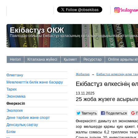
Екібастұз ОКЖ
Павлодар облысы Екібастұз қаласының орталықтандырылған кітапхана
Негізгі
Кітапхана жүйесі
Қызмет
Ресурстар
Online арқылы к
Жобалар
→
Екiбастұз өлкесiнiң өлке та
Өлкетану
Мемлекеттiк билiк және басқару
Екiбастұз өлкесiнiң ө
Тарих
13.11.2025
Экономика
25 жоба жүзеге асыры
Өнеркәсiп
Экология
Твитнуть
Поделиться
П
Дене тәрбие және спорт
Өнеркәсіпті дамыту ел экономика
Денсаулық сақтау
зор мөлшерде қаржы құю қажет. О
Бiлiм
жалпы сомасы 6,2 триллион теңг
Соның ішінде 20 инвестициялық 