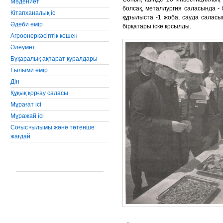
Мәдениет
болсақ, металлургия саласында - 
Кiтапханалық iс
құрылыста -1 жоба, сауда саласы
Әдеби өмiр
бірқатары іске қосылды.
Агроөнеркәсiптiк кешен
Әлеумет
Бұқаралық ақпарат құралдары
Ғылыми өмір
Дін
Құқық қорғау саласы
Мұрағат ісі
Мұражай ісі
Соғыс ғылымы және төтенше
жағдай