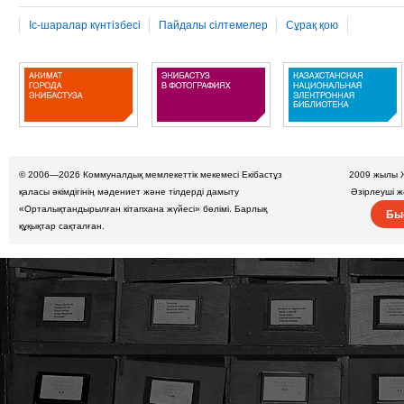
Іс-шаралар күнтізбесі
Пайдалы сілтемелер
Сұрақ қою
© 2006—2026
Коммуналдық мемлекеттік мекемесі Екібастұз
2009 жылы 
қаласы әкімдігінің мәдениет және тілдерді дамыту
Әзірлеуші 
«Орталықтандырылған кітапхана жүйесі» бөлімі. Барлық
Бы
құқықтар сақталған.