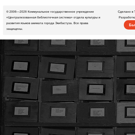
© 2006—2026
Коммунальное государственное учреждение
Сделано в 
«Централизованная библиотечная система» отдела культуры и
Разработк
развития языков акимата города Экибастуза. Все права
Бы
защищены.