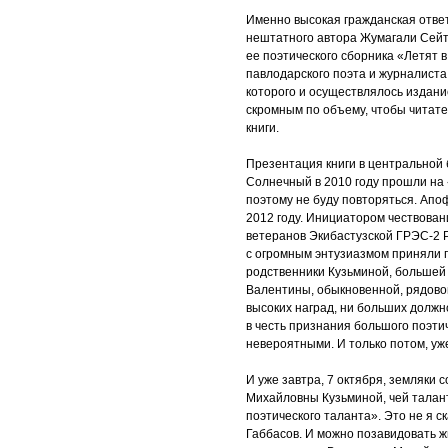
Именно высокая гражданская отве
нештатного автора Жумагали Сейте
ее поэтического сборника «Летят 
павлодарского поэта и журналист
которого и осуществлялось издан
скромным по объему, чтобы читате
книги.
Презентация книги в центральной 
Солнечный в 2010 году прошли на «
поэтому не буду повторяться. Апо
2012 году. Инициатором чествова
ветеранов Экибастузской ГРЭС-2 
с огромным энтузиазмом приняли 
родственники Кузьминой, большей ч
Валентины, обыкновенной, рядовой
высоких наград, ни больших должн
в честь признания большого поэти
невероятными. И только потом, у
И уже завтра, 7 октября, земляки
Михайловны Кузьминой, чей талант
поэтического таланта». Это не я 
Габбасов. И можно позавидовать 