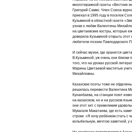
многотиражной газеты «Вестник эн
Григорий Самко. Член Союза журн
приехал в 1995 году в поселок Со
Кузьминой в областной газете «Зв
узнав о любви Валентины Михайло
на цветаевские костры, которые еж
доверила Кузьминой открыть этот
любители поэзии Павлодарского 
И сейчас музеи, где хранится цвет
В.Кузьминой, уж очень они близки 
того, что на уроках русской литер
Марины Цветаевой маститые учите
Михайловны.
Казахские поэты тоже не обделены
решилась перевести Валентина Ми
Кунанбаева, на станции поют изве
на казахском, но и на русском язы
они этот хит с превеликим удовол
Мукагали Макатаева, где есть зам
строки: «Я хочу ребёнком стать с 
колыбельную, мечтою заветной, у 