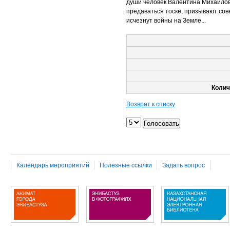
души человек Валентина Михайловн
предаваться тоске, призывают сове
исчезнут войны на Земле...
Колич
Возврат к списку
Календарь мероприятий
Полезные ссылки
Задать вопрос