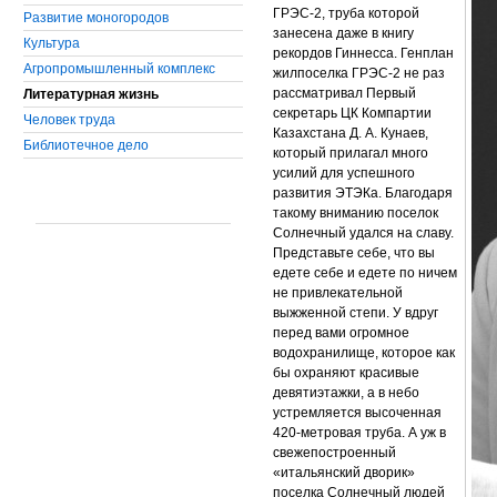
ГРЭС-2, труба которой
Развитие моногородов
занесена даже в книгу
Культура
рекордов Гиннесса. Генплан
Агропромышленный комплекс
жилпоселка ГРЭС-2 не раз
рассматривал Первый
Литературная жизнь
секретарь ЦК Компартии
Человек труда
Казахстана Д. А. Кунаев,
Библиотечное дело
который прилагал много
усилий для успешного
развития ЭТЭКа. Благодаря
такому вниманию поселок
Солнечный удался на славу.
Представьте себе, что вы
едете себе и едете по ничем
не привлекательной
выжженной степи. У вдруг
перед вами огромное
водохранилище, которое как
бы охраняют красивые
девятиэтажки, а в небо
устремляется высоченная
420-метровая труба. А уж в
свежепостроенный
«итальянский дворик»
поселка Солнечный людей