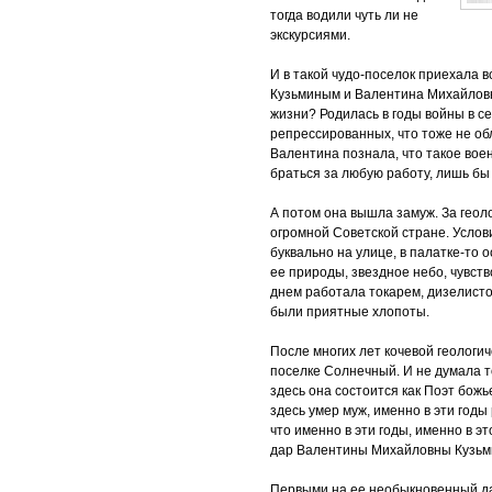
тогда водили чуть ли не
экскурсиями.
И в такой чудо-поселок приехала 
Кузьминым и Валентина Михайловна
жизни? Родилась в годы войны в се
репрессированных, что тоже не обл
Валентина познала, что такое вое
браться за любую работу, лишь бы
А потом она вышла замуж. За геоло
огромной Советской стране. Услов
буквально на улице, в палатке-то
ее природы, звездное небо, чувст
днем работала токарем, дизелисто
были приятные хлопоты.
После многих лет кочевой геологи
поселке Солнечный. И не думала т
здесь она состоится как Поэт божь
здесь умер муж, именно в эти годы
что именно в эти годы, именно в э
дар Валентины Михайловны Кузьм
Первыми на ее необыкновенный д