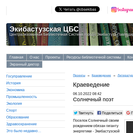
Экибастузская ЦБС
Централизованная Библиотечная Система города Экибастуза Павлодар
Главная
О нас
Проекты
Ресурсы библиотечной системы
Ко
Экранный диктор
Проекты
→
Краеведение
→
Литератур
Госуправление
История
Краеведение
Экономика
06.10.2022 08:42
Промышленность
Солнечный поэт
Экология
Cпорт
Твитнуть
Поделиться
П
Образование
Поселок Солнечный своим
Здравоохранение
рождением обязан гиганту
Это было недавно…
энергетики - Экибастузской