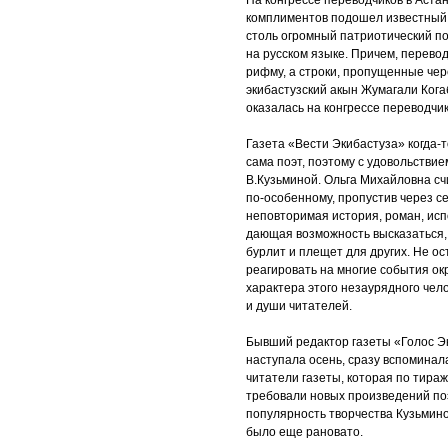
На конгрессе переводчиков в Аст
комплиментов подошел известный 
столь огромный патриотический п
на русском языке. Причем, перевод
рифму, а строки, пропущенные чер
экибастузский акын Жумагали Ког
оказалась на конгрессе переводчик
Газета «Вести Экибастуза» когда-
сама поэт, поэтому с удовольствие
В.Кузьминой. Ольга Михайловна сч
по-особенному, пропустив через се
неповторимая история, роман, испо
дающая возможность высказаться, 
бурлит и плещет для других. Не о
реагировать на многие события ок
характера этого незаурядного чело
и души читателей.
Бывший редактор газеты «Голос Эк
наступала осень, сразу вспомина
читатели газеты, которая по тира
требовали новых произведений поэ
популярность творчества Кузьмино
было еще рановато.