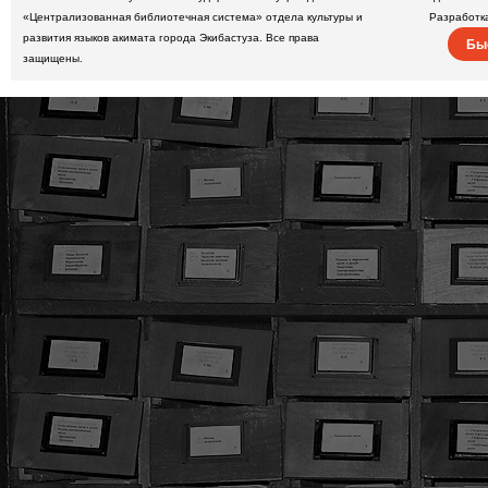
«Централизованная библиотечная система» отдела культуры и
Разработк
развития языков акимата города Экибастуза. Все права
Бы
защищены.