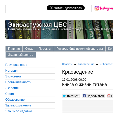
Экибастузская ЦБС
Централизованная Библиотечная Система города Экибастуза Павлодар
Главная
О нас
Проекты
Ресурсы библиотечной системы
Ко
Экранный диктор
Проекты
→
Краеведение
→
Библиотеч
Госуправление
История
Краеведение
Экономика
17.01.2008 00:00
Промышленность
Книга о жизни титана
Экология
Cпорт
Твитнуть
Поделиться
П
Образование
Здравоохранение
Это было недавно…