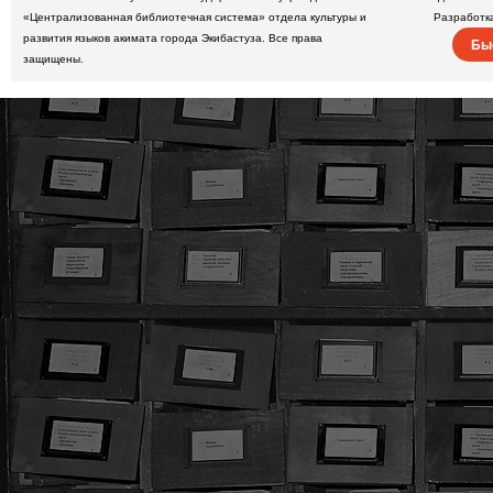
«Централизованная библиотечная система» отдела культуры и
Разработк
развития языков акимата города Экибастуза. Все права
Бы
защищены.