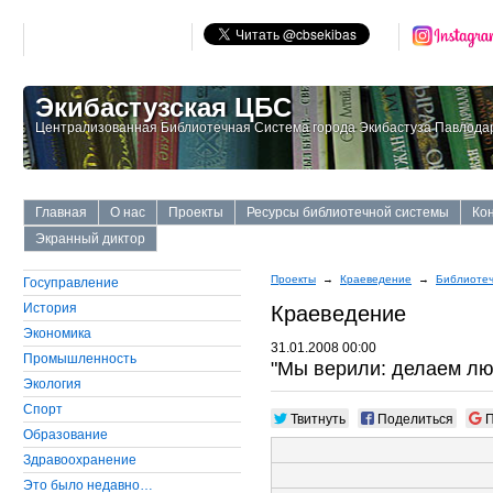
Экибастузская ЦБС
Централизованная Библиотечная Система города Экибастуза Павлодар
Главная
О нас
Проекты
Ресурсы библиотечной системы
Ко
Экранный диктор
Проекты
→
Краеведение
→
Библиотеч
Госуправление
История
Краеведение
Экономика
31.01.2008 00:00
Промышленность
"Мы верили: делаем лю
Экология
Cпорт
Твитнуть
Поделиться
П
Образование
Здравоохранение
Это было недавно…