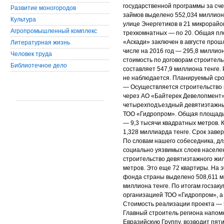
государственной программы за сче
Развитие моногородов
займов выделено 552,034 миллиона
Культура
улице Энергетиков в 21 микрорайо
Агропромышленный комплекс
трехкомнатных — по 20. Общая пл
«Аскади» заключен в августе прош
Литературная жизнь
числе на 2016 год — 295,8 миллион
Человек труда
стоимость по договорам строитель
Библиотечное дело
составляет 547,9 миллиона тенге.
не наблюдается. Планируемый сро
— Осуществляется строительство 
через АО «Байтерек Девелопмент»
четырехподъездный девятиэтажный
ТОО «Гидропром». Общая площадь 
— 9,3 тысячи квадратных метров. 
1,328 миллиарда тенге. Срок завер
По словам нашего собеседника, д
социально уязвимых слоев населен
строительство девятиэтажного жил
метров. Это еще 72 квартиры. На 
фонда страны выделено 508,611 м
миллиона тенге. По итогам госзак
организацией ТОО «Гидропром», а 
Стоимость реализации проекта — 
Главный строитель региона напомн
Евразийскую Группу, возводит пят