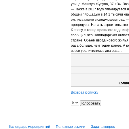
улице Машхур Жусупа, 37 «В». Вво
— Также в 2017 году планируется 
общей площадью в 14,1 тысячи ква
эксплуатацию в следующем году, 
процедуры. Начать строительство 
К слову, в конце прошлого года и
сообщил, что Павлодарская област
стране. Объем ввода нового жилья
раза больше, чем годом ранее. А 
вовсе увеличились в два раза...
Колич
Возврат к списку
Календарь мероприятий
Полезные ссылки
Задать вопрос