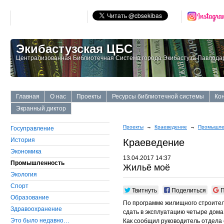
Экибастузская ЦБС
Централизованная Библиотечная Система города Экибастуза Павлодар
Главная
О нас
Проекты
Ресурсы библиотечной системы
Ко
Экранный диктор
Проекты
→
Краеведение
→
Промышле
Госуправление
История
Краеведение
Экономика
13.04.2017 14:37
Промышленность
Жильё моё
Экология
Cпорт
Твитнуть
Поделиться
П
Образование
По программе жилищного строитель
Здравоохранение
сдать в эксплуатацию четыре дома
Это было недавно…
Как сообщил руководитель отдела 