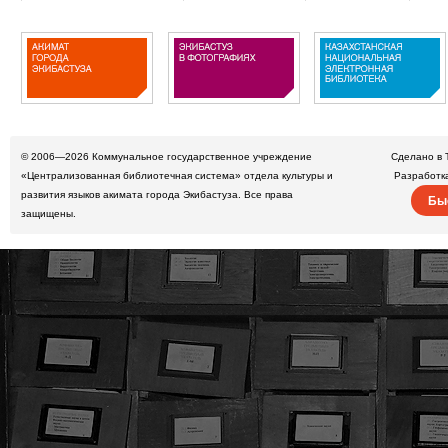
© 2006—2026
Коммунальное государственное учреждение
Сделано в 
«Централизованная библиотечная система» отдела культуры и
Разработк
развития языков акимата города Экибастуза. Все права
Бы
защищены.