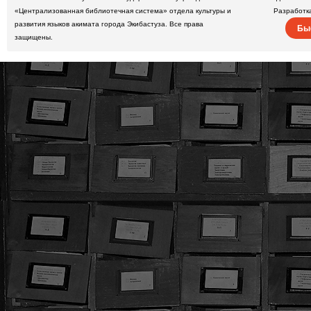
«Централизованная библиотечная система» отдела культуры и
Разработк
развития языков акимата города Экибастуза. Все права
Бы
защищены.