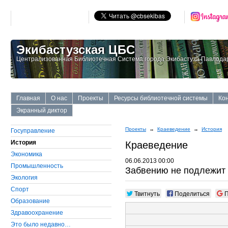
Экибастузская ЦБС
Централизованная Библиотечная Система города Экибастуза Павлодар
Главная
О нас
Проекты
Ресурсы библиотечной системы
Ко
Экранный диктор
Проекты
→
Краеведение
→
История
Госуправление
История
Краеведение
Экономика
06.06.2013 00:00
Промышленность
Забвению не подлежит
Экология
Cпорт
Твитнуть
Поделиться
П
Образование
Здравоохранение
Это было недавно…