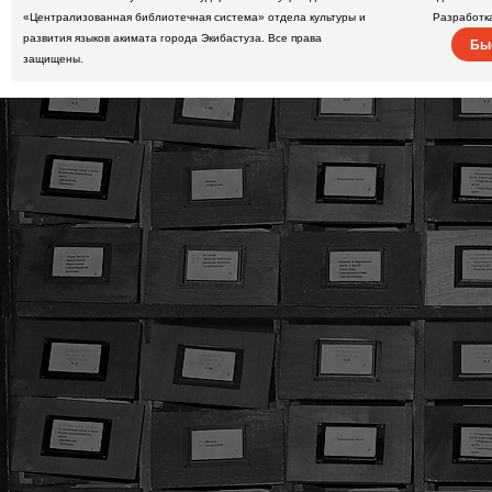
«Централизованная библиотечная система» отдела культуры и
Разработк
развития языков акимата города Экибастуза. Все права
Бы
защищены.