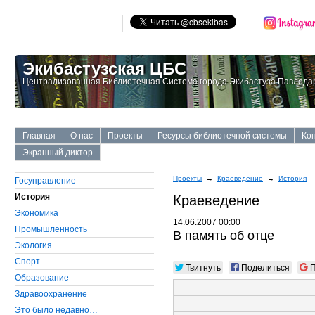
Экибастузская ЦБС
Централизованная Библиотечная Система города Экибастуза Павлодар
Главная
О нас
Проекты
Ресурсы библиотечной системы
Ко
Экранный диктор
Проекты
→
Краеведение
→
История
Госуправление
История
Краеведение
Экономика
14.06.2007 00:00
Промышленность
В память об отце
Экология
Cпорт
Твитнуть
Поделиться
П
Образование
Здравоохранение
Это было недавно…