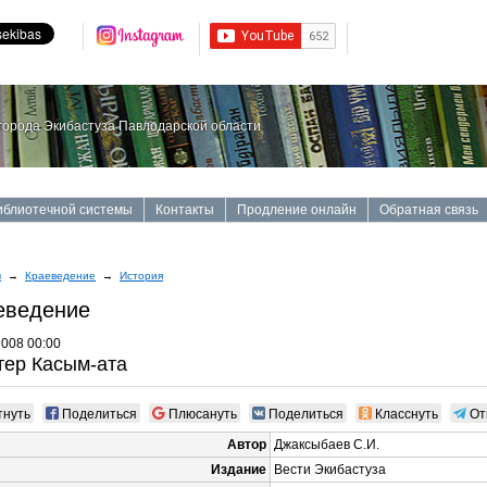
орода Экибастуза Павлодарской области
иблиотечной системы
Контакты
Продление онлайн
Обратная связь
ы
→
Краеведение
→
История
еведение
2008 00:00
ер Касым-ата
тнуть
Поделиться
Плюсануть
Поделиться
Класснуть
От
Автор
Джаксыбаев С.И.
Издание
Вести Экибастуза