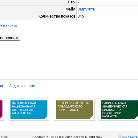
Стр.
7
Файл
Загрузить
Количество показов
845
т к списку
ки
Задать вопрос
дение
Сделано в ТОО «Техцентр Аверс» в 2009 году