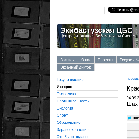
Экибастузская ЦБС
Централизованная Библиотечная Система г
Главная
О нас
Проекты
Ресурсы б
Экранный диктор
Проект
Госуправление
История
Кра
Экономика
04.09.
Промышленность
Шахт
Экология
Cпорт
Тви
Образование
Здравоохранение
Это было недавно…