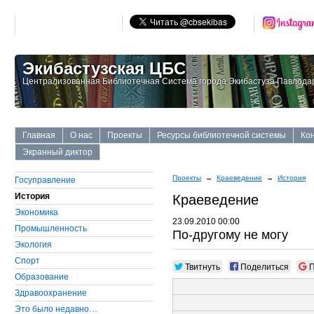
Экибастузская ЦБС
Централизованная Библиотечная Система города Экибастуза Павлодар
Главная
О нас
Проекты
Ресурсы библиотечной системы
Ко
Экранный диктор
Проекты
→
Краеведение
→
История
Госуправление
История
Краеведение
Экономика
23.09.2010 00:00
Промышленность
По-другому не могу
Экология
Cпорт
Твитнуть
Поделиться
П
Образование
Здравоохранение
Это было недавно…