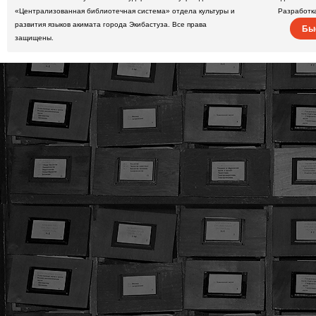
«Централизованная библиотечная система» отдела культуры и
Разработк
развития языков акимата города Экибастуза. Все права
Бы
защищены.