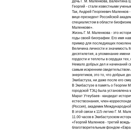
Дочь Г. М. Маленкова, Валентина 
Георгий - стали известными учены
Так, Андрей Георгиевич Маленков -
вице-президент Российской академ
специалистом в области биофизики
Маленкове».
Жизнь Г. М. Маленкова - это истор
годы своей биографии. Его имя на
пример для последующих поколени
Величина личности и значимость 
десятилетия, а упоминание имени
гордости и теплоты в сердцах тех,
Немало добрых дел и начинаний св
самым искренним свидетельством лю
энергетиков, это то, что добрые д
Экибастуза, ни даже после его сме
В Экибастузе в память о Георгии М
городской ТЭЦ была установлена 
Марат Утеубаев - кандидат истори
естествознания, член-корреспонд
(Россия), академик Международной
В этой связи к 115-летию Г. М. Мал
11.00 часов в Экибастузском исто
«Георгий Маленков - третий вождь
благотворительным фондом «Евраз