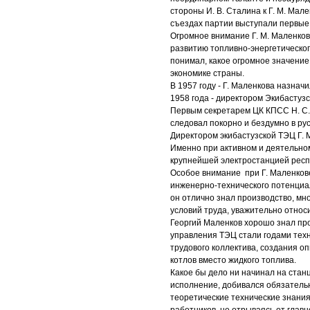
стороны И. В. Сталина к Г. М. Мал
съездах партии выступали первые 
Огромное внимание Г. М. Маленков
развитию топливно-энергетическог
понимал, какое огромное значение
экономике страны.
В 1957 году - Г. Маленкова назнач
1958 года - директором Экибастуз
Первым секретарем ЦК КПСС Н. С. 
следовал покорно и бездумно в ру
Директором экибастузской ТЭЦ Г. М
Именно при активном и деятельно
крупнейшей электростанцией респ
Особое внимание при Г. Маленков
инженерно-технического потенциал
он отлично знал производство, мн
условий труда, уважительно относ
Георгий Маленков хорошо знал про
управления ТЭЦ стали годами тех
трудового коллектива, создания оп
котлов вместо жидкого топлива.
Какое бы дело ни начинал на стан
исполнение, добивался обязатель
теоретические технические знания,