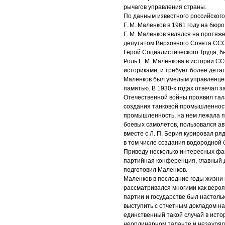
рычагов управления страны.
По данным известного российског
Г. М. Маленков в 1961 году на бюр
Г. М. Маленков являлся на протя
депутатом Верховного Совета ССС
Герой Социалистического Труда, б
Роль Г. М. Маленкова в истории С
историками, и требует более дета
Маленков был умелым управленцем
памятью. В 1930-х годах отвечал з
Отечественной войны проявил тала
создания танковой промышленност
промышленность, на нем лежала п
боевых самолетов, пользовался ав
вместе с Л. П. Берия курировал 
в том числе создания водородной 
Приведу несколько интересных фак
партийная конференция, главный д
подготовил Маленков.
Маленков в последние годы жизни 
рассматривался многими как вероя
партии и государстве был настольк
выступить с отчетным докладом на
единственный такой случай в исто
неординарном таланте и незауряд