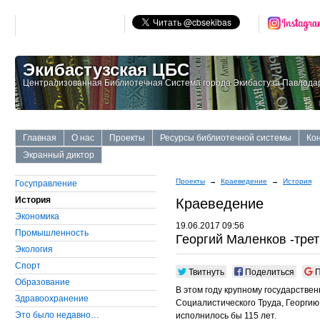
Экибастузская ЦБС
Централизованная Библиотечная Система города Экибастуза Павлодар
Главная
О нас
Проекты
Ресурсы библиотечной системы
Ко
Экранный диктор
Проекты
→
Краеведение
→
История
Госуправление
История
Краеведение
Экономика
19.06.2017 09:56
Промышленность
Георгий Маленков -тре
Экология
Cпорт
Твитнуть
Поделиться
П
Образование
В этом году крупному государстве
Здравоохранение
Социалистического Труда, Георгию
Это было недавно…
исполнилось бы 115 лет.