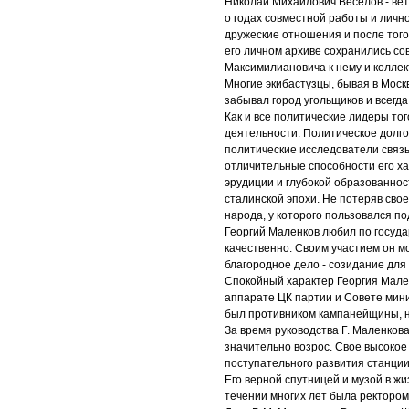
Николай Михайлович Веселов - ве
о годах совместной работы и личн
дружеские отношения и после того,
его личном архиве сохранились с
Максимилиановича к нему и коллек
Многие экибастузцы, бывая в Москв
забывал город угольщиков и всегд
Как и все политические лидеры то
деятельности. Политическое долго
политические исследователи связы
отличительные способности его хар
эрудиции и глубокой образованнос
сталинской эпохи. Не потеряв сво
народа, у которого пользовался п
Георгий Маленков любил по госуда
качественно. Своим участием он мо
благородное дело - созидание для
Спокойный характер Георгия Мален
аппарате ЦК партии и Совете мини
был противником кампанейщины, не
За время руководства Г. Маленко
значительно возрос. Свое высокое
поступательного развития станции
Его верной спутницей и музой в ж
течении многих лет была ректором