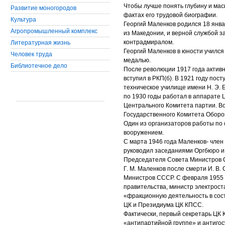
Чтобы лучше понять глубину и мас
Развитие моногородов
фактах его трудовой биографии.
Культура
Георгий Маленков родился 18 январ
Агропромышленный комплекс
из Македонии, и верной службой з
контрадмиралом.
Литературная жизнь
Георгий Маленков в юности учился 
Человек труда
медалью.
Библиотечное дело
После революции 1917 года активн
вступил в РКП(б). В 1921 году пос
техническое училище имени Н. Э. 
по 1930 годы работал в аппарате Ц
Центрального Комитета партии. Во
Государственного Комитета Обор
Один из организаторов работы по
вооружением.
С марта 1946 года Маленков- член
руководил заседаниями Оргбюро и 
Председателя Совета Министров 
Г. М. Маленков после смерти И. В.
Министров СССР. С февраля 1955 п
правительства, министр электрост
«фракционную деятельность в сос
ЦК и Президиума ЦК КПСС.
Фактически, первый секретарь ЦК К
«антипартийной группе» и антигос