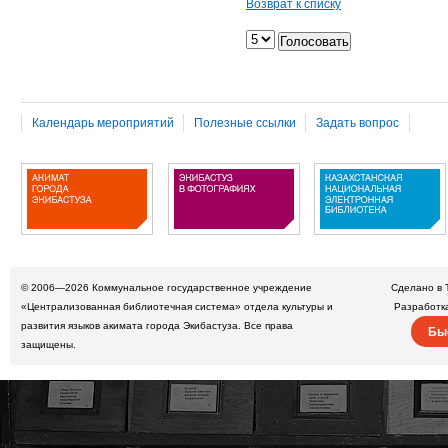
Возврат к списку
Календарь мероприятий
Полезные ссылки
Задать вопрос
© 2006—2026
Коммунальное государственное учреждение
Сделано в 
«Централизованная библиотечная система» отдела культуры и
Разработк
развития языков акимата города Экибастуза. Все права
Бы
защищены.