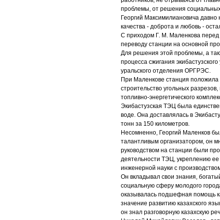
работников, не отрываясь от глав
проблемы, от решения социальных
Георгий Максимилиановича давно н
качества - доброта и любовь - оста
С приходом Г. М. Маленкова перед
переводу станции на основной прое
Для решения этой проблемы, а та
процесса сжигания экибастузского
уральского отделения ОРГРЭС.
При Маленкове станция положила 
строительство угольных разрезов,
топливно-энергетического комплек
Экибастузская ТЭЦ была единстве
воде. Она доставлялась в Экибас
тонн за 150 километров.
Несомненно, Георгий Маленков бы
талантливым организатором, он мн
руководством на станции были п
деятельности ТЭЦ, укреплению ее
инженерной науки с производством
Он вкладывал свои знания, богатый
социальную сферу молодого города
оказывалась подшефная помощь к
значение развитию казахского язык
он знал разговорную казахскую реч