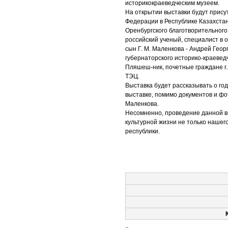
историкокраеведческим музеем.
На открытии выставки будут прису
Федерации в Республике Казахста
Оренбургского благотворительног
российский ученый, специалист в 
сын Г. М. Маленкова - Андрей Гео
губернаторского историко-краевед
Пляшеш-ник, почетные граждане г.
ТЭЦ.
Выставка будет рассказывать о год
выставке, помимо документов и ф
Маленкова.
Несомненно, проведение данной вы
культурной жизни не только нашего
республики.