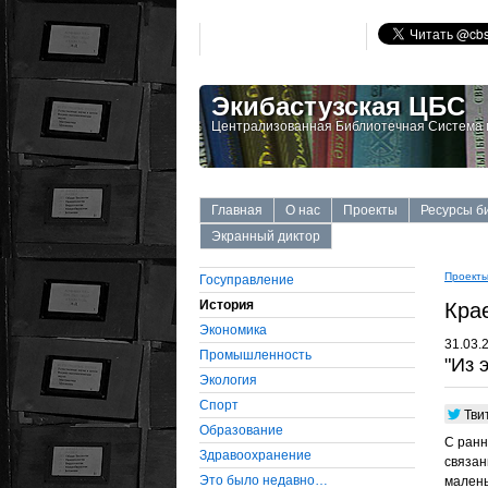
Экибастузская ЦБС
Централизованная Библиотечная Система г
Главная
О нас
Проекты
Ресурсы б
Экранный диктор
Проект
Госуправление
История
Кра
Экономика
31.03.
Промышленность
"Из 
Экология
Cпорт
Тви
Образование
С ранн
Здравоохранение
связан
Это было недавно…
малень