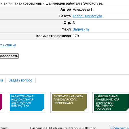
и англичанах совсем юный Шаймерден работал в Экибастузе.
Автор
Алексеева Г.
Газета
Голос Экибастуза
Стр.
3
Файл
Загрузить
Количество показов
179
т к списку
ки
Задать вопрос
дение
Сделано в ТОО «Техцентр Аверс» в 2009 году