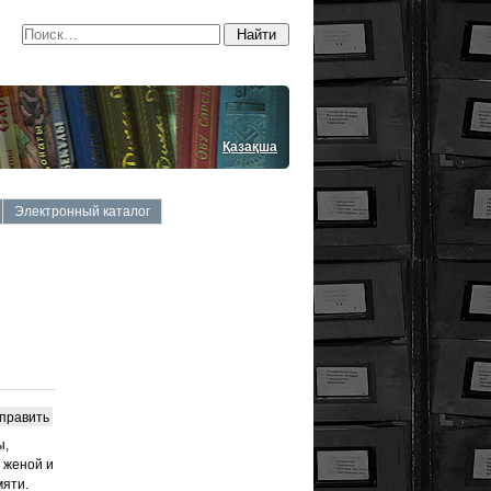
Қазақша
Электронный каталог
править
ы,
 женой и
мяти.