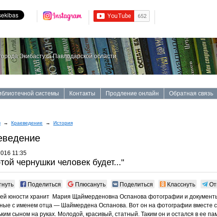
орода Экибастуза Павлодарской области
иблиотечной системы
Контакты
Продление онлайн
Обратная связь
ы
→
Краеведение
→
История
еведение
2016 11:35
этой чернушки человек будет..."
тнуть
Поделиться
Плюсануть
Поделиться
Класснуть
От
ей юности хранит Мария Щаймерденовна Оспанова фотографии и документ
ные с именем отца — Шаймердена Оспанова. Вот он на фотографии вместе с
ким сыном на руках. Молодой, красивый, статный. Таким он и остался в ее па