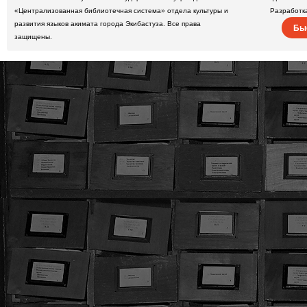
«Централизованная библиотечная система» отдела культуры и
Разработк
развития языков акимата города Экибастуза. Все права
Бы
защищены.