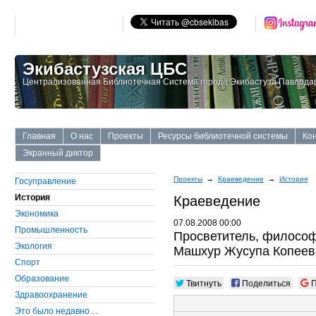
Экибастузская ЦБС
Централизованная Библиотечная Система города Экибастуза Павлодар
Главная
О нас
Проекты
Ресурсы библиотечной системы
Ко
Экранный диктор
Проекты
→
Краеведение
→
История
Госуправление
История
Краеведение
Экономика
07.08.2008 00:00
Промышленность
Просветитель, философ,
Экология
Машхур Жусупа Копеев
Cпорт
Образование
Твитнуть
Поделиться
П
Здравоохранение
Это было недавно…