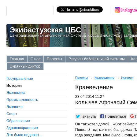
Экибастузская ЦБС
Централизованная Библиотечная Система города Экибастуза Павлодар
Главная
О нас
Проекты
Ресурсы библиотечной системы
Ко
Экранный диктор
Проекты
→
Краеведение
→
История
Госуправление
История
Краеведение
Экономика
23.04.2014 11:27
Промышленность
Колычев Афонасий Се
Экология
Cпорт
Твитнуть
Поделиться
П
Образование
Он так хотел домой... «Вот сейчас 
Здравоохранение
Пошел 8-год, как я не был дома».
Это было недавно…
года рождения. Мне было 3 года, ко