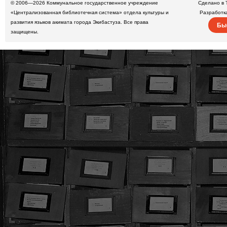
© 2006—2026
Коммунальное государственное учреждение
Сделано в 
«Централизованная библиотечная система» отдела культуры и
Разработк
развития языков акимата города Экибастуза. Все права
Бы
защищены.