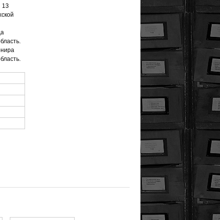
 13
хской
да
бласть.
рнира
бласть.