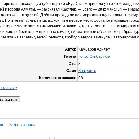
рнире на переходящий кубок партии «Нұр Отан» приняли участие команды из
ей и города Алматы, — рассказал Жастлек. — Всего — 28 команд: 14 — в каза
столько же — в русской. Дебаты проходили по американскому парламентскому
у. По итогам турнира в казахской лиге первое место досталось команде горо
, второе место заняла Жамбылская область, третье место — Павлодарская о
кой лиге победителем признана команда Алматинской области, «серебро» ту
 ребята из Карагандинской области, тройку лидеров замкнула Павлодарская о
Автор
Камбаров Адилет
Газета
Голос Экибастуза
Стр.
8
Файл
Загрузить
Количество показов
98
т к списку
ки
Задать вопрос