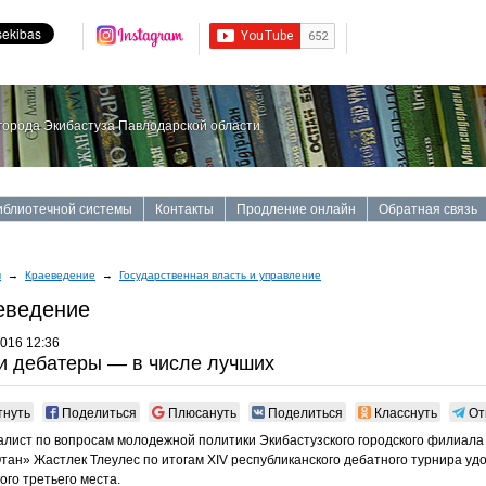
орода Экибастуза Павлодарской области
иблиотечной системы
Контакты
Продление онлайн
Обратная связь
ы
→
Краеведение
→
Государственная власть и управление
еведение
2016 12:36
 дебатеры — в числе лучших
тнуть
Поделиться
Плюсануть
Поделиться
Класснуть
От
лист по вопросам молодежной политики Экибастузского городского филиала
тан» Жастлек Тлеулес по итогам XIV республиканского дебатного турнира уд
ого третьего места.