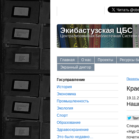
Экибастузская ЦБС
Централизованная Библиотечная Система г
Главная
О нас
Проекты
Ресурсы б
Экранный диктор
Проект
Госуправление
История
Кра
Экономика
19.11.
Промышленность
Наши
Экология
Cпорт
Тви
Образование
Специа
Здравоохранение
«Нұр О
Это было недавно…
почетн