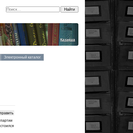
Қазақша
Электронный каталог
править
 партии
остоился