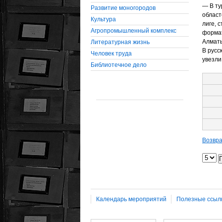
— В ту
Развитие моногородов
област
Культура
лиге, 
Агропромышленный комплекс
формат
Алматы
Литературная жизнь
В русс
Человек труда
увезли
Библиотечное дело
Возвра
Календарь мероприятий
Полезные ссыл