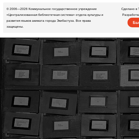
© 2006—2026
Коммунальное государственное учреждение
Сделано в 
«Централизованная библиотечная система» отдела культуры и
Разработк
развития языков акимата города Экибастуза. Все права
Бы
защищены.