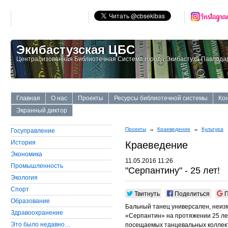
Экибастузская ЦБС
Централизованная Библиотечная Система города Экибастуза Павлодар
Главная
О нас
Проекты
Ресурсы библиотечной системы
Ко
Экранный диктор
Проекты
→
Краеведение
→
Культура
Госуправление
История
Краеведение
Экономика
11.05.2016 11:26
Промышленность
"Серпантину" - 25 лет!
Экология
Cпорт
Твитнуть
Поделиться
П
Образование
Бальный танец универсален, неизм
Здравоохранение
«Серпантин» на протяжении 25 ле
Это было недавно…
посещаемых танцевальных коллект