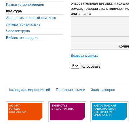
очаровательная девушка, парящая 
Развитие моногородов
рождает эмоции столь горячие, чис
Культура
или ча-ча-ча.
Агропромышленный комплекс
Литературная жизнь
Человек труда
Библиотечное дело
Колич
Возврат к списку
Календарь мероприятий
Полезные ссылки
Задать вопрос