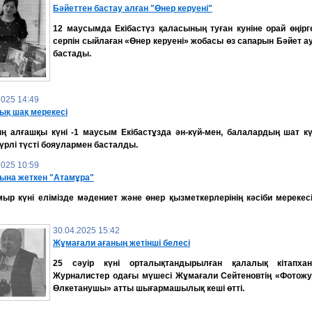
Бәйеттен бастау алған "Өнер керуені"
12 маусымда Екібастүз қаласының туған куніне орай өңірг
серпін сыйлаған «Өнер керуені» жобасы өз сапарын Бәйет 
бастады.
2025 14:49
ық шақ мерекесі
ң алғашқы күні -1 маусым Екібастұзда ән-күй-мен, балалардың шат кү
үрлі түсті бояулармен басталды.
2025 10:59
ына жеткен "Атамұра"
ыр күні елімізде мәдениет және өнер қызметкерлерінің кәсіби мерекес
30.04.2025 15:42
Жұмағали ағаның жетінші белесі
25 сәуір күні орталықтандырылған қалалық кітапха
Журналистер одағы мүшесі Жұмағали Сейтеновтің «Фотожу
Өлкетанушы» атты шығармашылық кеші өтті.