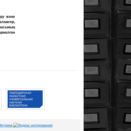
ыру және
аламгер,
ласының
арналған