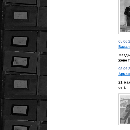
05.06.
Балал
Жазды
және т
05.06.
Арман
21 мам
өтті.