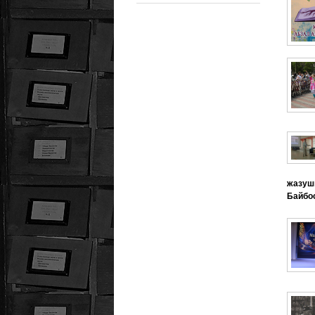
жазу
Байбос