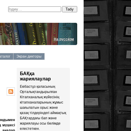
На русском
аталог
Экран дикторы
БАҚқа
жариялаулар
Екiбастұз қаласының
Орталықтандырылған
Кiтапханалық жүйесiнiң
кiтапханаларының жұмыс
шағылатын орыс және
қазақ тiлдерiндегi аймақтық
БАҚтардағы бап және
уындымен
жариялауы осы бөлiмде
ң мүшесі
елестеткен.
л аналар