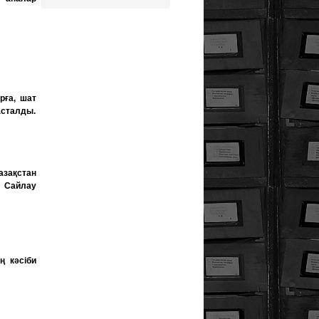
рға, шат
асталды.
азақстан
 Сайлау
ң кәсіби