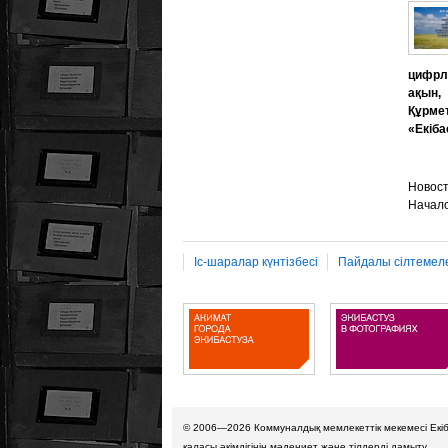
цифрла
ақын,
Құрме
«Екіба
Новост
Начало
Іс-шаралар күнтізбесі
Пайдалы сілтемел
© 2006—2026
Коммуналдық мемлекеттік мекемесі Екі
қаласы әкімдігінің мәдениет және тілдерді дамыту