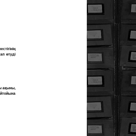
естігінің
ап өтуді
ы ақыны,
ейтойына