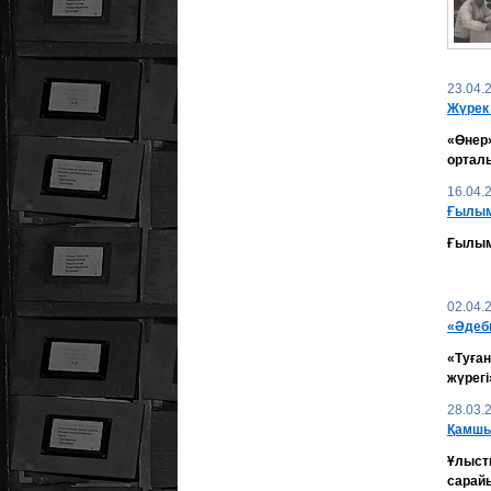
23.04.
Жүрек
«Өнер
ортал
16.04.
Ғылы
Ғылым 
02.04.
«Әдеби
«Туға
жүрегі
28.03.
Қамшы:
Ұлыст
сарай