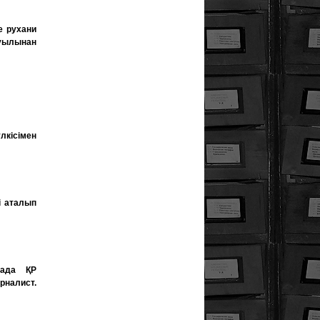
е рухани
ауылынан
лкісімен
і аталып
нада ҚР
рналист.