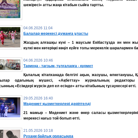
шежіресі» атты жаңа кітабын сыйға тартты.
04.06.2026 11:04
Балалар мерекесі думанға ұласты
Жаздың алғашқы күні – 1 маусым Екібастұзда ән мен жы
күлкі мен көтеріңкі көңіл күйге толы мерекелік шаралармен б
04.06.2026 10:46
Тарихқа - тағзым, тұлғаларға - құрмет
Қалалық кітапханада белгілі ақын, жазушы, өлкетанушы, Қ
шылар одағының мүшесі, «Ақбеттау» журналының редакторы
ынның «Есімдері жүрсін деп ел есінде» атты кітабының тұсаукесері өтті.
29.05.2026 16:40
Мәдениет қызметкерлері дәріптелді
21 мамыр – Мәдениет және өнер саласы қызметкерлеріні
мерекесі нағыз той болып өтті.
21.05.2026 10:18
Рухани байлық ордасында