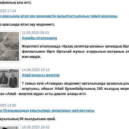
афиялық кеш өтті.
2026 17:14
р арасында кітап оқу мәдениетін қалыптастырудың тиімді жолдары
 арасында кітап оқу мәдениеті.
11.09.2025 09:41
Арнайы кітапханада
Жергілікті кітапханада «Қазақ зағиптар қоғамы» қоғамдық бірл
филиалымен бірге бірталай жұмыс атқарылып жатқанын ат
жөн көрдік.
14.08.2025 15:14
Абай мұрасы мәңгілік
7 тамыз күні «Атамұра» мәдениет орталығында қазақтың ұл
ағартушы, ойшыл Абай Құнанбайұлының 180 жылдық мер
ан «Абай - мәңгілік мұра» атты диалог алаңы өтті.
2025 14:05
н Отанымыздың ұмытылмас мұралары» веб-ресурсы
 ауылының 90 жылдығына орай.
16.06.2025 16:42