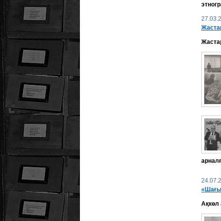
этногр
27.03.
Жаста
Жастар
арналғ
24.07.
«Шағы
Ақкөл