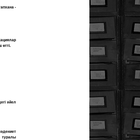
апхана -
кациялар
 өтті.
егі әйел
әдениет
 туралы