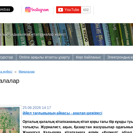
алықтандырылған кітапханалар жүйесі
сурстар
Online арқылы кітапты ұзарту
Кері байланыс
Электрондық к
на жүйесі
→
Мақалалар
алалар
25.06.2026 14:17
Әйел тағдырының айнасы - аналар шежіресі
Орталық қалалық кітапхананың кітап қоры тағы бір кұнды т
толықты.
Журналист, ақын, Қазақстан жазушылар одағыны
Жанаргүл Қадырова кітапханаға өзінің «Күркелі: абза