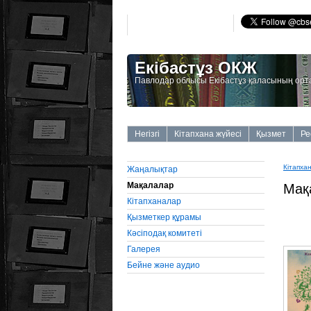
Екібастұз ОКЖ
Павлодар облысы Екібастұз қаласының орт
Негізгі
Кітапхана жүйесі
Қызмет
Ре
Кітапха
Жаңалықтар
Мақалалар
Мақ
Кітапханалар
Қызметкер құрамы
Кәсіподақ комитеті
Галерея
Бейне және аудио