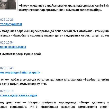
«Өнер» мәдениет сарайының ғимаратында орналасқан №3 кіт
коммуникациялар орталығынан оқырман толастамайды.
2026 10:26
 толқытқан кеш
» мәдениет сарайының ғимаратында орналасқан №3 кітапхана - коммуни
ығында «Чернобыль ядролық апаты» деген тақырыпта жүрек толқытар кеш
2026 10:54
мның шамшырағы
қызметкерлері күніне орай.
2026 15:45
ет әлеміндегі әйел жүрегі»
н өлке» жобасы аясында орталық қалалық кітапханада «Әдебиет әлемінд
» атты тағылымды кездесу өтті.
2026 10:18
 алса -қару, қалса - мұра
ың ұлы күні — Наурыз мейрамы қарсаңында «Өнер» қалалық м
ының жанындағы №3 кітапханада қазақтың қамшыгерлік өнері