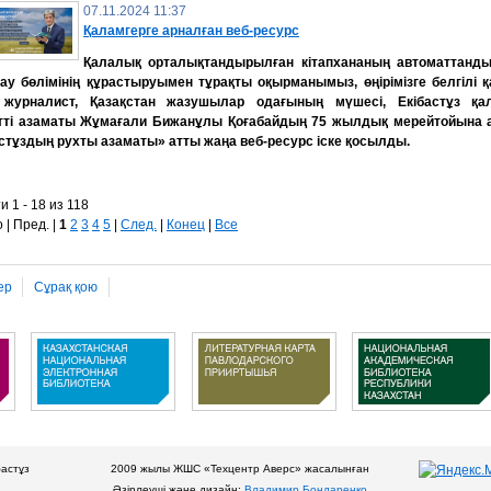
07.11.2024 11:37
Қаламгерге арналған веб-ресурс
Қалалық орталықтандырылған кітапхананың автоматтанд
у бөлімінің құрастыруымен тұрақты оқырманымыз, өңірімізге белгілі қ
 журналист, Қазақстан жазушылар одағының мүшесі, Екібастұз қа
тті азаматы Жұмағали Бижанұлы Қоғабайдың 75 жылдық мерейтойына 
стұздың рухты азаматы» атты жаңа веб-ресурс іске қосылды.
и 1 - 18 из 118
 | Пред. |
1
2
3
4
5
|
След.
|
Конец
|
Все
ер
Сұрақ қою
бастұз
2009 жылы ЖШС «Техцентр Аверс» жасалынған
Әзірлеуші және дизайн:
Владимир Бондаренко