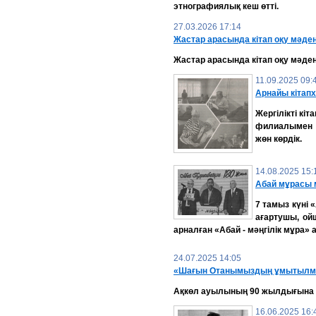
этнографиялық кеш өтті.
27.03.2026 17:14
Жастар арасында кітап оқу мәде
Жастар арасында кітап оқу мәден
11.09.2025 09:
Арнайы кітап
Жергілікті кіт
филиалымен б
жөн көрдік.
14.08.2025 15:
Абай мұрасы м
7 тамыз күні
ағартушы, о
арналған «Абай - мәңгілік мұра» 
24.07.2025 14:05
«Шағын Отанымыздың ұмытылма
Ақкөл ауылының 90 жылдығына 
16.06.2025 16: