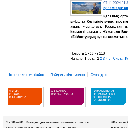
07.11.2024 11:
Қаламгерге ар
Қалалық орт
цифрлау бөлімінің құрастыруыме
ақын, журналист, Қазақстан 
Құрметті азаматы Жұмағали Би
«Екібастұздың рухты азаматы» а
Новости 1 - 18 из 118
Начало | Пред. |
1
2
3
4
5
|
След.
|
К
Іс-шаралар күнтізбесі
Пайдалы сілтемелер
Сұрақ қою
© 2006—2026
Коммуналдық мемлекеттік мекемесі Екібастұз
2009 жылы 
қаласы әкімдігінің мәдениет және тілдерді дамыту
Әзірлеуші 