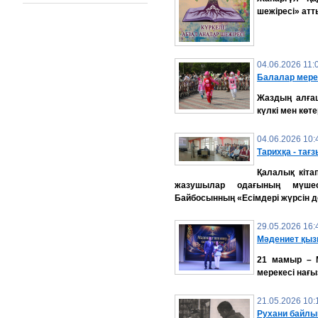
шежіресі» атт
04.06.2026 11:
Балалар мере
Жаздың алғаш
күлкі мен көт
04.06.2026 10:
Тарихқа - тағз
Қалалық кіта
жазушылар одағының мүшес
Байбосынның «Есімдері жүрсін де
29.05.2026 16:
Мәдениет қызм
21 мамыр – М
мерекесі нағыз
21.05.2026 10:
Рухани байлы