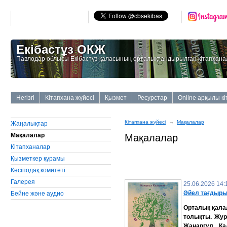
Екібастұз ОКЖ
Павлодар облысы Екібастұз қаласының орталықтандырылған кітапхана
Негізгі
Кітапхана жүйесі
Қызмет
Ресурстар
Online арқылы к
Кітапхана жүйесі
→
Мақалалар
Жаңалықтар
Мақалалар
Мақалалар
Кітапханалар
Қызметкер құрамы
Кәсіподақ комитеті
Галерея
25.06.2026 14:
Әйел тағдыры
Бейне және аудио
Орталық қалал
толықты.
Жур
Жанаргүл Қа