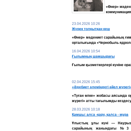
«Өнер» мәден
коммуникация
23.04.2026 10:26
Жүрек толқытқан кеш
«Өнер» мәдениет сарайының ғим
орталығында «Чернобыль ядролық
16.04.2026 10:54
Ғылымның шамшырағы
Ғылым қызметкерлері күніне ора
02.04.2026 15:45
«Әдебиет әлеміндегі әйел жүрегі
«Туған өлке» жобасы аясында о
жүрегі» атты тағылымды кездесу 
28.03.2026 10:18
Қамшы: алса -қару, қалса - мұра
Ұлыстың ұлы күні — Наурыз
сарайының жанындағы №3 кі