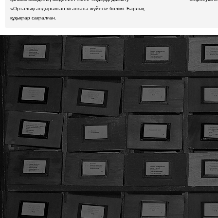
«Орталықтандырылған кітапхана жүйесі» бөлімі. Барлық
құқықтар сақталған.