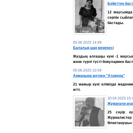
Бәйеттен баст
12 маусымда 
серпін сыйла
бастады.
05.06.2025 14:49
Балалық шақ мерекесі
Жаздың алғашқы күні -1 маусым
және түрлі түсті бояулармен бас
05.06.2025 10:59
Арманына жеткен "Атамұра"
21 мамыр күні елімізде мәдение
өтті.
30.04.2025 15:
Жұмағали аған
25 сәуір кү
Журналистер 
Өлкетанушы» 