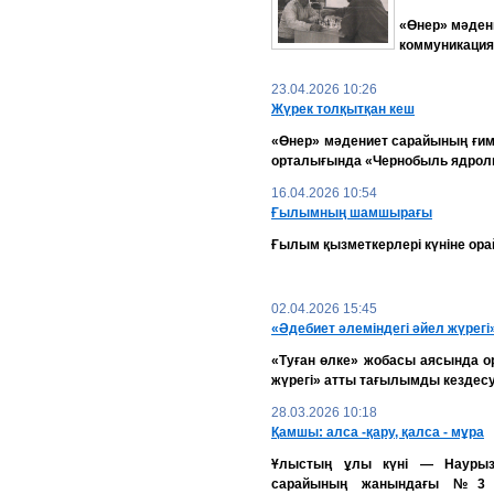
«Өнер» мәден
коммуникация
23.04.2026 10:26
Жүрек толқытқан кеш
«Өнер» мәдениет сарайының ғим
орталығында «Чернобыль ядролық
16.04.2026 10:54
Ғылымның шамшырағы
Ғылым қызметкерлері күніне ора
02.04.2026 15:45
«Әдебиет әлеміндегі әйел жүрегі
«Туған өлке» жобасы аясында о
жүрегі» атты тағылымды кездесу 
28.03.2026 10:18
Қамшы: алса -қару, қалса - мұра
Ұлыстың ұлы күні — Наурыз
сарайының жанындағы №3 кі