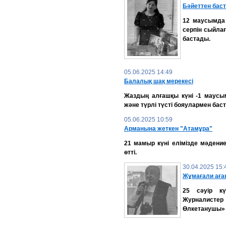
Бәйеттен баст
12 маусымда 
серпін сыйла
бастады.
05.06.2025 14:49
Балалық шақ мерекесі
Жаздың алғашқы күні -1 маусым
және түрлі түсті бояулармен бас
05.06.2025 10:59
Арманына жеткен "Атамұра"
21 мамыр күні елімізде мәдение
өтті.
30.04.2025 15:
Жұмағали аған
25 сәуір кү
Журналистер 
Өлкетанушы» 