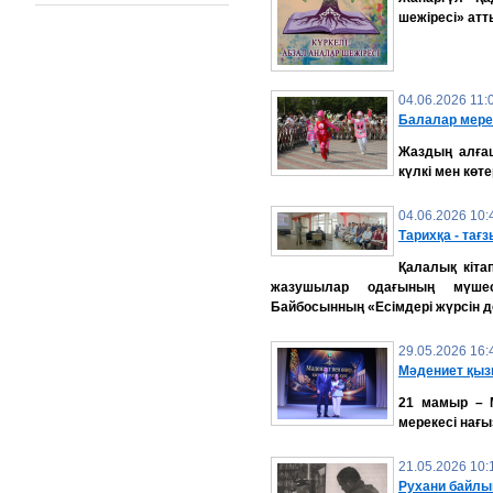
шежіресі» атт
04.06.2026 11:
Балалар мере
Жаздың алғаш
күлкі мен көт
04.06.2026 10:
Тарихқа - тағз
Қалалық кіта
жазушылар одағының мүшес
Байбосынның «Есімдері жүрсін де
29.05.2026 16:
Мәдениет қызм
21 мамыр – М
мерекесі нағыз
21.05.2026 10:
Рухани байлы