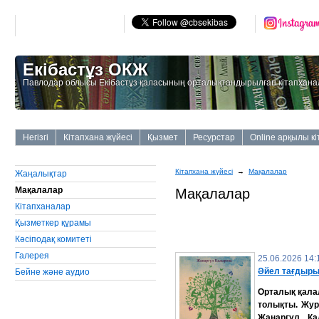
Екібастұз ОКЖ
Павлодар облысы Екібастұз қаласының орталықтандырылған кітапхана
Негізгі
Кітапхана жүйесі
Қызмет
Ресурстар
Online арқылы к
Кітапхана жүйесі
→
Мақалалар
Жаңалықтар
Мақалалар
Мақалалар
Кітапханалар
Қызметкер құрамы
Кәсіподақ комитеті
Галерея
25.06.2026 14:
Әйел тағдыры
Бейне және аудио
Орталық қалал
толықты.
Жур
Жанаргүл Қа