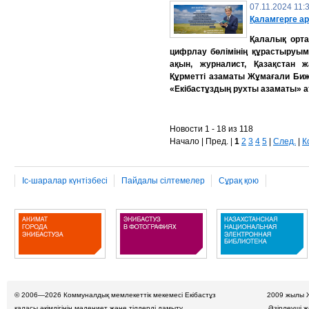
07.11.2024 11:
Қаламгерге ар
Қалалық орт
цифрлау бөлімінің құрастыруыме
ақын, журналист, Қазақстан 
Құрметті азаматы Жұмағали Би
«Екібастұздың рухты азаматы» а
Новости 1 - 18 из 118
Начало | Пред. |
1
2
3
4
5
|
След.
|
К
Іс-шаралар күнтізбесі
Пайдалы сілтемелер
Сұрақ қою
© 2006—2026
Коммуналдық мемлекеттік мекемесі Екібастұз
2009 жылы 
қаласы әкімдігінің мәдениет және тілдерді дамыту
Әзірлеуші 