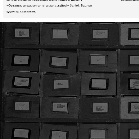
«Орталықтандырылған кітапхана жүйесі» бөлімі. Барлық
құқықтар сақталған.