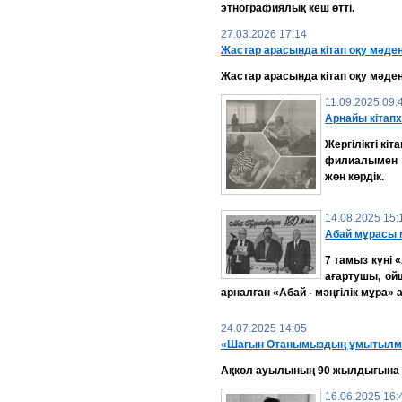
этнографиялық кеш өтті.
27.03.2026 17:14
Жастар арасында кітап оқу мәде
Жастар арасында кітап оқу мәден
11.09.2025 09:
Арнайы кітап
Жергілікті кіт
филиалымен б
жөн көрдік.
14.08.2025 15:
Абай мұрасы м
7 тамыз күні
ағартушы, о
арналған «Абай - мәңгілік мұра» 
24.07.2025 14:05
«Шағын Отанымыздың ұмытылма
Ақкөл ауылының 90 жылдығына 
16.06.2025 16: