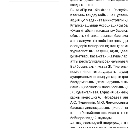
сазды кеш өтті.
Биыл «Бір ел - бір кітап» - Респ
кітабын» таңдау бойынша Сұлтан
акция ҚР Мәдениет министрлігінің
Кітапханашылар Ассоциациясы бас
«Жыл кітабын» насихаттау барыс
облыстық кітапханасының бастам
атты әлеуметтік жоба іске қосылд
өлеңдерін мәнерлеп оқыған қалам
журналист, ҚР Жазушы, ақын, Қаза
қызметкері, Қазақстан Жазушылар
атты республикалық байқауының л
Байбосын, ақын, ұстаз Ж. Тілеген
неміс тілінен төте аударатын ауд
аудармашыларының үш мәрте грант 
басқармасының жол шаруашылығы қ
банкінің бөлшек бизнесі блогының
Ж.Жұманғалиева, Еуразия банкіні
қаржы кеңесшісі А.Т.Нұрабаева, 
А.С. Пушкиннің, М.Ю. Ломоносовт
баспасы дипломдарының иегері, е
және «Российская столица» атты 
бейнеролик дайындалды.
«АНК», «Дом музей Шафера», «ПНХ