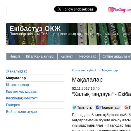
Екібастұз ОКЖ
Павлодар облысы Екібастұз қаласының орталықтандырылған кітапхана
Негізгі
Кітапхана жүйесі
Қызмет
Ресурстар
Online арқылы к
Кітапхана жүйесі
→
Мақалалар
Жаңалықтар
Мақалалар
Мақалалар
Кітапханалар
02.11.2017 16:45
Қызметкер құрамы
"Халық таңдауы" - Екіба
Кәсіподақ комитеті
Галерея
Твитнуть
Поделиться
П
Бейне және аудио
Павлодар облыстық біріккен әмбе
бағдарламасын жүзеге асыру аясы
ұйымдастырылған «Павлодар Тора
қорытындысын жариялауға арналғ