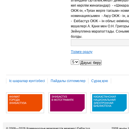
атындағы Орталық мешіт демеушіл
көп көрілім жинағандар) - «Шека
ОКЖ-ін, «Туған жерге тағзым» ном
номинациясымен - Ақсу ОКЖ - ін,
- Екібастұз ОКЖ – ін облыс әкімі
мүшелері А. Қани мен О.Н. Григор
Зейнуллина марапаттады. Сонымен
болды.
Тізімге оралу
Іс-шаралар күнтізбесі
Пайдалы сілтемелер
Сұрақ қою
© 2006—2026
Коммуналдық мемлекеттік мекемесі Екібастұз
2009 жылы 