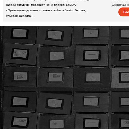
қаласы әкімдігінің мәдениет және тілдерді дамыту
Әзірлеуші 
«Орталықтандырылған кітапхана жүйесі» бөлімі. Барлық
Бы
құқықтар сақталған.