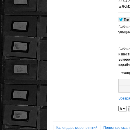
22.04.
«Жи
Тви
Библио
учащих
Библио
извест
Букеро
корабл
Учащие
Возвра
Календарь мероприятий
Полезные ссыл