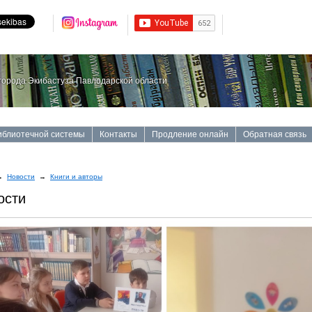
орода Экибастуза Павлодарской области
иблиотечной системы
Контакты
Продление онлайн
Обратная связь
→
Новости
→
Книги и авторы
ости