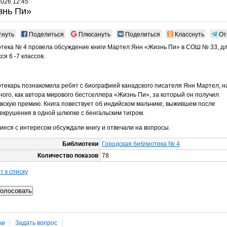
2026 12:45
знь Пи»
тнуть
Поделиться
Плюсануть
Поделиться
Класснуть
От
тека № 4 провела обсуждение книги Мартел Янн «Жизнь Пи» в СОШ № 33, д
ся 6 -7 классов.
текарь познакомила ребят с биографией канадского писателя Янн Мартел, 
ного, как автора мирового бестселлера «Жизнь Пи», за который он получил
вскую премию. Книга повествует об индийском мальчике, выжившем после
екрушения в одной шлюпке с бенгальским тигром.
ся с интересом обсуждали книгу и отвечали на вопросы.
Библиотеки
Городская библиотека № 4
Количество показов
78
т к списку
ки
Задать вопрос