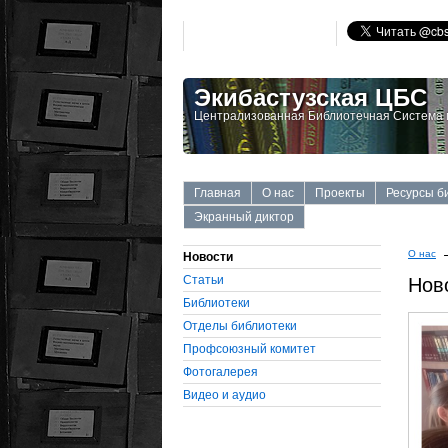
Экибастузская ЦБС
Централизованная Библиотечная Система г
Главная
О нас
Проекты
Ресурсы б
Экранный диктор
О нас
Новости
Статьи
Нов
Библиотеки
Отделы библиотеки
Профсоюзный комитет
Фотогалерея
Видео и аудио