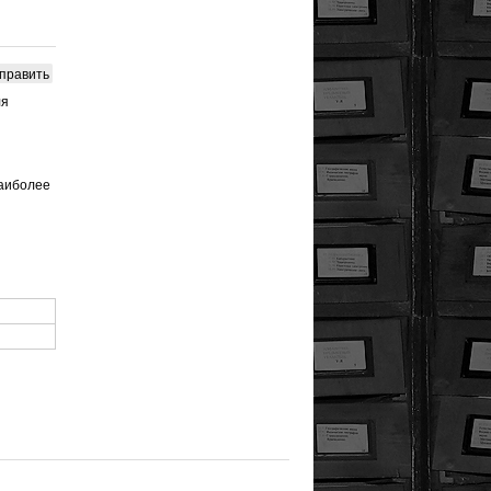
править
ля
наиболее