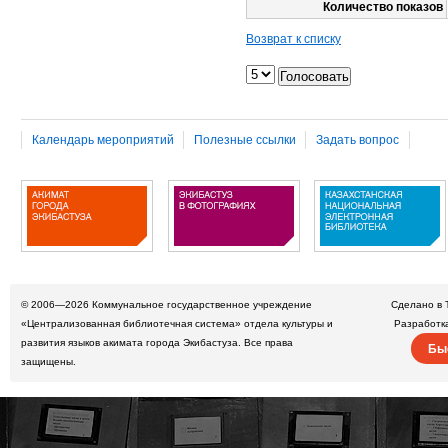
Количество показов
Возврат к списку
Календарь мероприятий
Полезные ссылки
Задать вопрос
© 2006—2026
Коммунальное государственное учреждение
Сделано в 
«Централизованная библиотечная система» отдела культуры и
Разработк
развития языков акимата города Экибастуза. Все права
Бы
защищены.