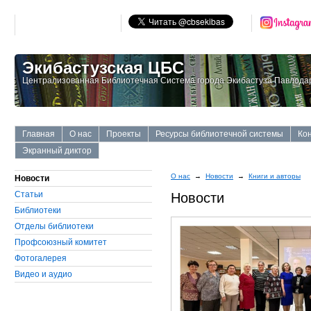
Экибастузская ЦБС
Централизованная Библиотечная Система города Экибастуза Павлодар
Главная
О нас
Проекты
Ресурсы библиотечной системы
Ко
Экранный диктор
О нас
→
Новости
→
Книги и авторы
Новости
Статьи
Новости
Библиотеки
Отделы библиотеки
Профсоюзный комитет
Фотогалерея
Видео и аудио