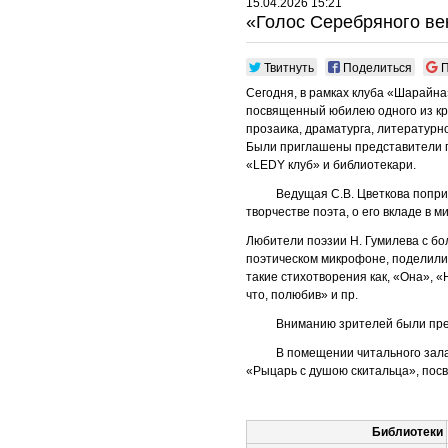
15.04.2026 15:21
«Голос Серебряного ве
Твитнуть
Поделиться
П
Сегодня, в рамках клуба «Шарайна
посвященный юбилею одного из кр
прозаика, драматурга, литературн
Были приглашены представители г
«LEDY клуб» и библиотекари.
Ведущая С.В. Цветкова поприве
творчестве поэта, о его вкладе в 
Любители поэзии Н. Гумилева с б
поэтическом микрофоне, поделилис
такие стихотворения как, «Она», 
что, полюбив» и пр.
Вниманию зрителей были предст
В помещении читального зала б
«Рыцарь с душою скитальца», пос
Библиотеки