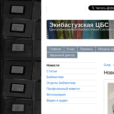
Экибастузская ЦБС
Централизованная Библиотечная Система г
Главная
О нас
Проекты
Ресурсы б
Экранный диктор
О нас
Новости
Статьи
Нов
Библиотеки
Отделы библиотеки
Профсоюзный комитет
Фотогалерея
Видео и аудио