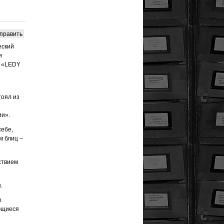
править
еский
и
и «LEDY
тоял из
ии».
себе,
м блиц –
ствием
.
о
ющиеся