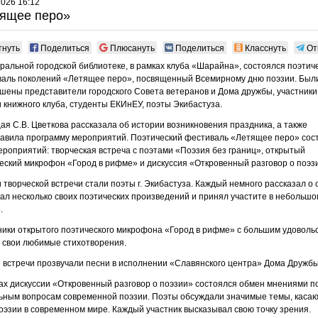
2026 16:12
ящее перо»
тнуть
Поделиться
Плюсануть
Поделиться
Класснуть
От
ральной городской библиотеке, в рамках клуба «Шарайна», состоялся поэтич
аль поколений «Летящее перо», посвященный Всемирному дню поэзии. Был
шены представители городского Совета ветеранов и Дома дружбы, участник
и книжного клуба, студенты ЕКИнЕУ, поэты Экибастуза.
я С.В. Цветкова рассказала об истории возникновения праздника, а также
авила программу мероприятий. Поэтический фестиваль «Летящее перо» сос
ероприятий: творческая встреча с поэтами «Поэзия без границ», открытый
еский микрофон «Город в рифме» и дискуссия «Откровенный разговор о поэз
 творческой встречи стали поэты г. Экибастуза. Каждый немного рассказал о 
ал несколько своих поэтических произведений и принял участите в небольшо
.
ики открытого поэтического микрофона «Город в рифме» с большим удоволь
 свои любимые стихотворения.
 встречи прозвучали песни в исполнении «Славянского центра» Дома Дружбы
ах дискуссии «Откровенный разговор о поэзии» состоялся обмен мнениями п
ьным вопросам современной поэзии. Поэты обсуждали значимые темы, каса
оэзии в современном мире. Каждый участник высказывал свою точку зрения.