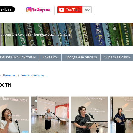
орода Экибастуза Павлодарской области
иблиотечной системы
Контакты
Продление онлайн
Обратная связь
→
Новости
→
Книги и авторы
ости