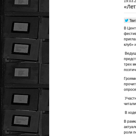
19.03.
«Лет
Тви
В Цент
фестив
пригла
клуб» 
Ведуща
предст
трех м
поэтич
Гроями
прочит
опросе
Участн
читали
В ходе
В рамк
актуал
роли п