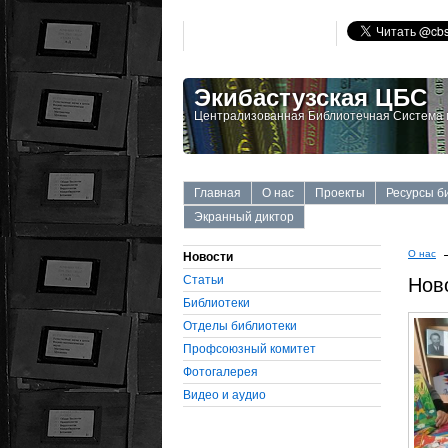
Экибастузская ЦБС
Централизованная Библиотечная Система г
Главная
О нас
Проекты
Ресурсы б
Экранный диктор
О нас
Новости
Статьи
Нов
Библиотеки
Отделы библиотеки
Профсоюзный комитет
Фотогалерея
Видео и аудио