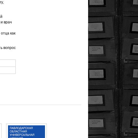
у,
ый
 и врач
 отца как
ть вопрос