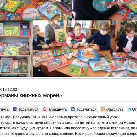
2019 12:33
урманы книжных морей»
тнуть
Поделиться
Плюсануть
Поделиться
Класснуть
От
текарь Разумова Татьяна Николаевна провела библиотечный урок.
текарь в начале встречи обратила внимание детей на то, что с книгой можно
иться как с будущим другом. Напомнила пословицу «по одёжке встречают, по 
ают». В данном случае «по содержанию». Были разобраны следующие вопро