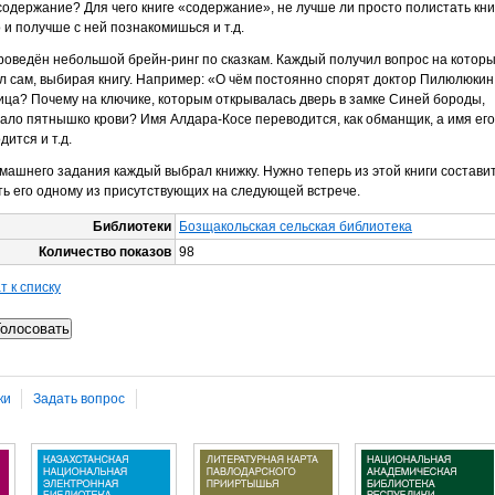
содержание? Для чего книге «содержание», не лучше ли просто полистать книг
 и получше с ней познакомишься и т.д.
оведён небольшой брейн-ринг по сказкам. Каждый получил вопрос на котор
л сам, выбирая книгу. Например: «О чём постоянно спорят доктор Пилюлюкин
ца? Почему на ключике, которым открывалась дверь в замке Синей бороды,
ало пятнышко крови? Имя Алдара-Косе переводится, как обманщик, а имя его
дится и т.д.
машнего задания каждый выбрал книжку. Нужно теперь из этой книги состави
ть его одному из присутствующих на следующей встрече.
Библиотеки
Бозщакольская сельская библиотека
Количество показов
98
т к списку
ки
Задать вопрос