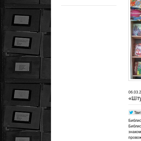
06.03.
«Шт
Тви
Библио
Библио
знаком
провож