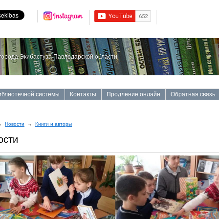
орода Экибастуза Павлодарской области
иблиотечной системы
Контакты
Продление онлайн
Обратная связь
→
Новости
→
Книги и авторы
ости