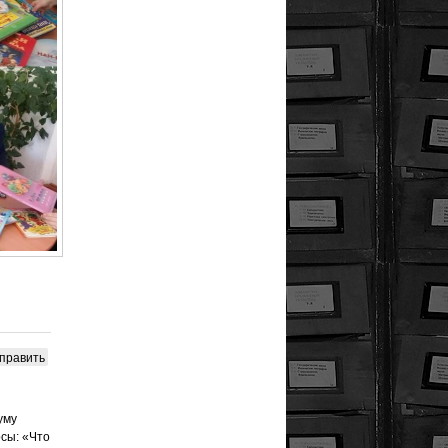
править
уму
сы: «Что