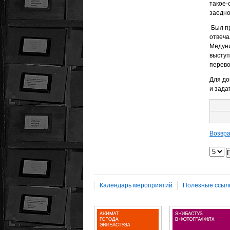
такое-
заодно
Был пр
отвеча
Медуни
выступ
перево
Для до
и зада
Возвра
Календарь мероприятий
Полезные ссыл