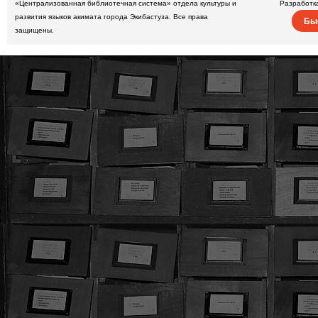
«Централизованная библиотечная система» отдела культуры и
Разработк
развития языков акимата города Экибастуза. Все права
Бы
защищены.