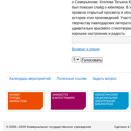
о Семерьянове. Хохлова
Татьяна 
был показан слайд о юбилярах.
В 
провела открытый просмотр и обзо
истории этих произведений. Участ
творчеству павлодарских литерато
удивительно красивого стихотвор
хорошее настроение и радость
Возврат к списку
Календарь мероприятий
Полезные ссылки
Задать вопрос
© 2006—2026
Коммунальное государственное учреждение
Сделано в 