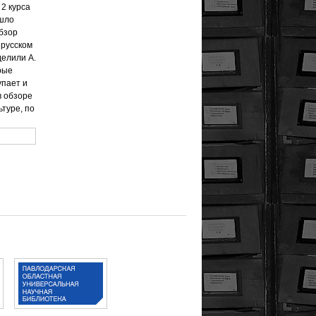
2 курса
ошло
обзор
 русском
делили А.
рые
упает и
в обзоре
ьтуре, по