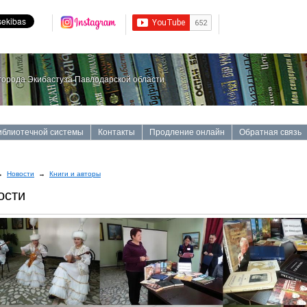
орода Экибастуза Павлодарской области
иблиотечной системы
Контакты
Продление онлайн
Обратная связь
→
Новости
→
Книги и авторы
ости