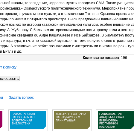
льной школы, телевидение, корреспонденты городских СМИ. Также учащиеся 
ромеханика» Экибастузского политехнического техникума. Мероприятие пр
интересно, звучало много музыки, а в заключение Татьяна Юрьевна провела 
туры по книгам с открытого просмотра. Были предложены вниманию книги на
хском языках по истории казахской музыкальной культуры, особое внимание у
ичу, А. Жубанову. С большим интересом молодые гости прослушали и некото
фические сведения об Амре Кашаубаеве и Исе Байзакове. В библиотеку пост
 литература, в т.ч. и по казахской музыке, что тоже получило свое отражение 
туры. А в заключение ребят познакомили с интересными книгами по рок – кул
и Битлз и др.
Количество показов
196
т к списку
ки
Задать вопрос