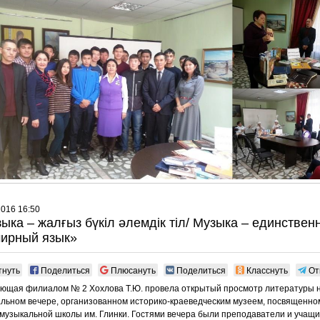
2016 16:50
ыка – жалғыз бүкіл әлемдік тіл/ Музыка – единствен
ирный язык»
тнуть
Поделиться
Плюсануть
Поделиться
Класснуть
От
ющая филиалом № 2 Хохлова Т.Ю. провела открытый просмотр литературы 
льном вечере, организованном историко-краеведческим музеем, посвященно
музыкальной школы им. Глинки. Гостями вечера были преподаватели и учащ