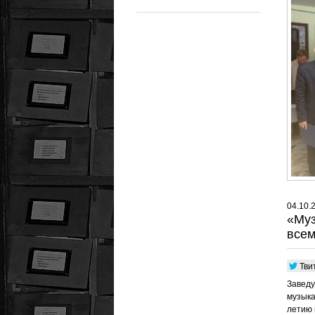
04.10.
«Муз
всем
Тви
Заведу
музыка
летию 