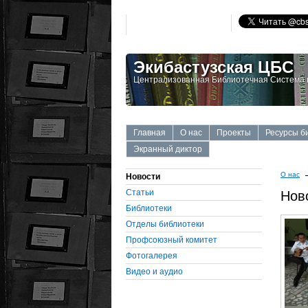
Экибастузская ЦБС
Централизованная Библиотечная Система г
Главная
О нас
Проекты
Ресурсы б
Экранный диктор
О нас
Новости
Статьи
Нов
Библиотеки
Отделы библиотеки
Профсоюзный комитет
Фотогалерея
Видео и аудио