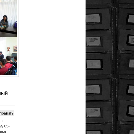
ный
править
на
му 65-
иеся