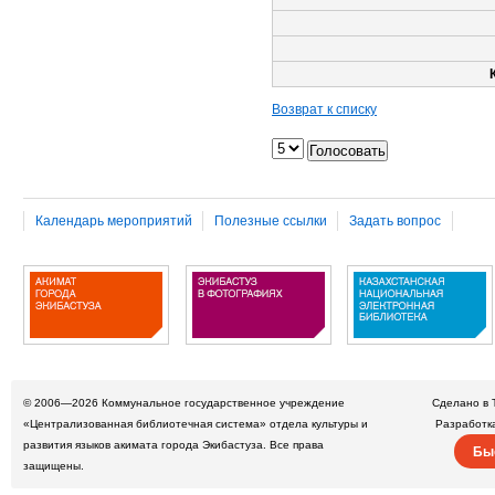
Возврат к списку
Календарь мероприятий
Полезные ссылки
Задать вопрос
© 2006—2026
Коммунальное государственное учреждение
Сделано в 
«Централизованная библиотечная система» отдела культуры и
Разработк
развития языков акимата города Экибастуза. Все права
Бы
защищены.