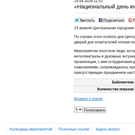
24.04.2026 11:52
«Национальный день кни
Твитнуть
Поделиться
П
23 апреля Центральная городская
По случаю этого особого дня Цент
дверей для почитателей чтения по
Мероприятие посетили люди, котор
интеллектуалы и духовные энтузи
организации, с кем сотрудничаем
пожеланиями, сопровождалось пре
присутствующих праздничное наст
Библиотеки
Количество показов
Возврат к списку
Календарь мероприятий
Полезные ссылки
Задать вопрос