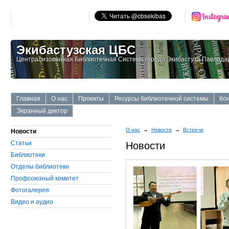
Экибастузская ЦБС
Централизованная Библиотечная Система города Экибастуза Павлодар
Главная
О нас
Проекты
Ресурсы библиотечной системы
Ко
Экранный диктор
О нас
→
Новости
→
Встречи
Новости
Статьи
Новости
Библиотеки
Отделы библиотеки
Профсоюзный комитет
Фотогалерея
Видео и аудио