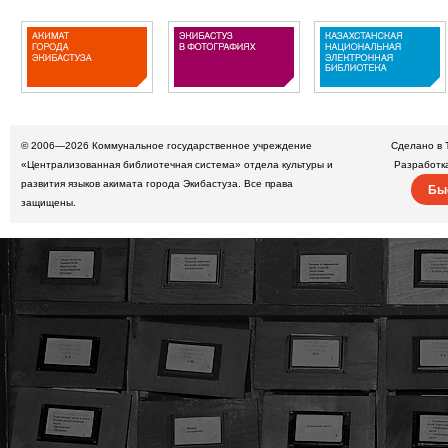
© 2006—2026
Коммунальное государственное учреждение
Сделано в 
«Централизованная библиотечная система» отдела культуры и
Разработк
развития языков акимата города Экибастуза. Все права
Бы
защищены.